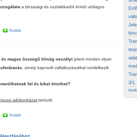
vizsgálata
a társasági és osztalékadót érintő utólagos
Erő
váll
Jele
Tovább
bírs
Tran
terj
adat
 és magas összegű bírság veszélyt
jelent minden olyan
medi
szferárazás
, amely kapcsolt vállalkozásokkal rendelkezik.
Tran
3/1.
merülhetnek fel és kiket érinthet?
tov
ípusú adókockázat
tartozik:
Tovább
választásához