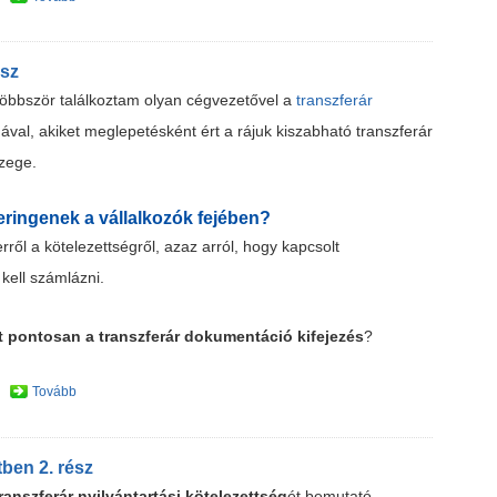
ész
többször találkoztam olyan cégvezetővel a
transzferár
ával, akiket meglepetésként ért a rájuk kiszabható transzferár
zege.
eringenek a vállalkozók fejében?
ről a kötelezettségről, azaz arról, hogy kapcsolt
kell számlázni.
nt pontosan a transzferár dokumentáció kifejezés
?
Tovább
ben 2. rész
ranszferár nyilvántartási kötelezettség
ét bemutató