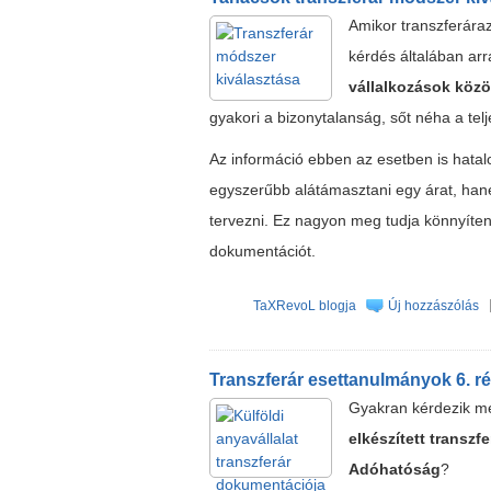
Amikor transzferáraz
kérdés általában arr
vállalkozások közöt
gyakori a bizonytalanság, sőt néha a tel
Az információ ebben az esetben is hata
egyszerűbb alátámasztani egy árat, ha
tervezni. Ez nagyon meg tudja könnyíten
dokumentációt.
TaXRevoL blogja
Új hozzászólás
Transzferár esettanulmányok 6. ré
Gyakran kérdezik m
elkészített transz
Adóhatóság
?