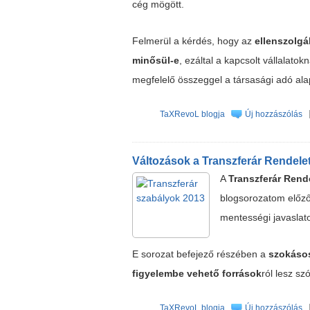
cég mögött.
Felmerül a kérdés, hogy az
ellenszolgá
minősül-e
, ezáltal a kapcsolt vállalato
megfelelő összeggel a társasági adó ala
TaXRevoL blogja
Új hozzászólás
Változások a Transzferár Rendelet
A
Transzferár Rend
blogsorozatom előző
mentességi javaslato
E sorozat befejező részében a
szokásos
figyelembe vehető források
ról lesz szó
TaXRevoL blogja
Új hozzászólás