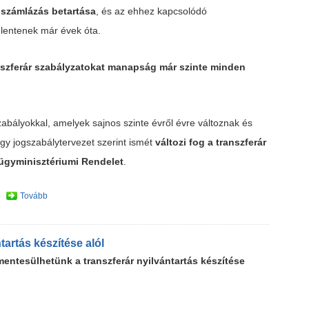
számlázás betartása
, és az ehhez kapcsolódó
elentenek már évek óta.
nszferár szabályzatokat manapság már szinte minden
zabályokkal, amelyek sajnos szinte évről évre változnak és
gy jogszabálytervezet szerint ismét
változi fog a transzferár
zügyminisztériumi Rendelet
.
Tovább
artás készítése alól
entesülhetünk a transzferár nyilvántartás készítése