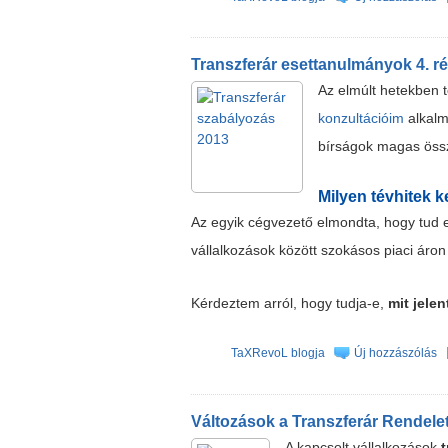
Transzferár esettanulmányok 4. r
Az elmúlt hetekben 
konzultációim
alkalm
bírságok magas öss
Milyen tévhitek k
Az egyik cégvezető elmondta, hogy tud er
vállalkozások között szokásos piaci áron 
Kérdeztem arról, hogy tudja-e,
mit jele
TaXRevoL blogja
Új hozzászólás
Változások a Transzferár Rendelet
A kapcsolt vállalkozások
t