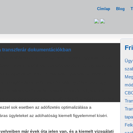
Címlap
Blog
T
Fr
a transzferár dokumentációkban
ők számításai szerint a
világkereskedelmi ügyletek több
Ügyf
latcsoporton belüli tranzakciók teszik ki
. A cégcsoportok
sza
elek) az egymás közötti szerződéseik, ügyleteik (különböző
Megj
e, szolgáltatások valós vagy formális nyújtása, pénzügyi
mód
során alkalmazott eladási árakkal (transzferár)
jelentős
CBC
 tudnak átcsoportosítani egyik cégből a másikba
, ezáltal
Tran
ezzel sok esetben az adófizetés optimalizálása a
Tran
eráras ügyleteket az adóhatóság kiemelt figyelemmel kíséri.
tapa
Felk
yelveiben már évek óta jelen van, és a kiemelt vizsgálati
sza