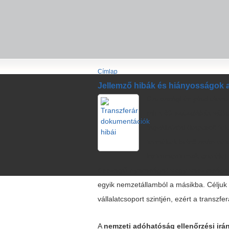
Címlap
Jellemző hibák és hiányosságok 
Gazdasági és piaci elemz
mint 60 százalékát válla
tagvállalatai (kapcsolt f
termékek belső adás-vétel
instrumentumok cseréje) 
összegű nyereséget vagy veszteséget
egyik nemzetállamból a másikba. Céljuk 
vállalatcsoport szintjén, ezért a transzf
A
nemzeti adóhatóság ellenőrzési irán