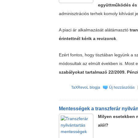
együttműködés és 
adminisztrációs terhek komoly kihívást j
A piaci ár alkalmazását alátámasztó
tra
érintettnél kérik a revizorok
.
Ezért fontos, hogy tisztában legyünk a s
módosultak az elmúlt években is. Most e
szabályokat tartalmazó 22/2009. Pén
TaXRevoL blogja
Új hozzászólás
Mentességek a transzferár nyilvánt
Milyen esetekben m
alól?