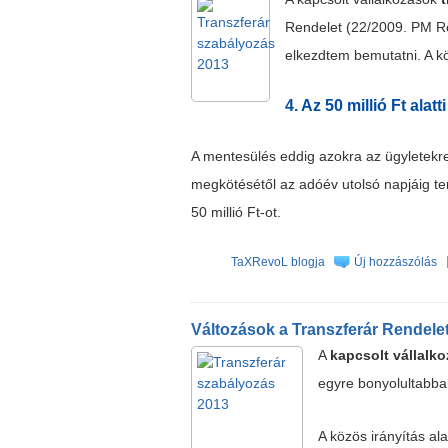
Rendelet (22/2009. PM Re
elkezdtem bemutatni. A k
4. Az 50 millió Ft ala
A mentesülés eddig azokra az ügyletekre
megkötésétől az adóév utolsó napjáig te
50 millió Ft-ot.
TaXRevoL blogja
Új hozzászólás
Változások a Transzferár Rendelet
A
kapcsolt vállalko
egyre bonyolultabba
A közös irányítás ala