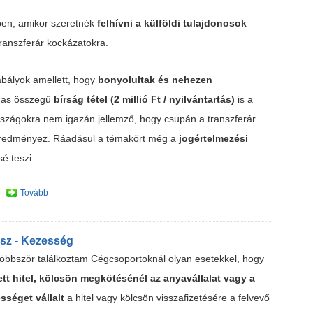
ben, amikor szeretnék
felhívni a külföldi tulajdonosok
transzferár kockázatokra.
abályok amellett, hogy
bonyolultak és nehezen
mas összegű
bírság tétel (2 millió Ft / nyilvántartás)
is a
országokra nem igazán jellemző, hogy csupán a transzferár
eredményez. Ráadásul a témakört még a
jogértelmezési
é teszi.
Tovább
ész - Kezesség
többször találkoztam Cégcsoportoknál olyan esetekkel, hogy
ett hitel, kölcsön megkötésénél az anyavállalat vagy a
ességet vállalt
a hitel vagy kölcsön visszafizetésére a felvevő