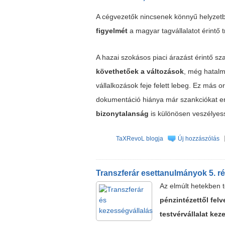
A cégvezetők nincsenek könnyű helyzet
figyelmét
a magyar tagvállalatot érintő 
A hazai szokásos piaci árazást érintő sz
követhetőek a változások
, még hatal
vállalkozások feje felett lebeg. Ez más 
dokumentáció hiánya már szankciókat 
bizonytalanság
is különösen veszélyess
TaXRevoL blogja
Új hozzászólás
Transzferár esettanulmányok 5. r
Az elmúlt hetekben 
pénzintézettől felv
testvérvállalat kez