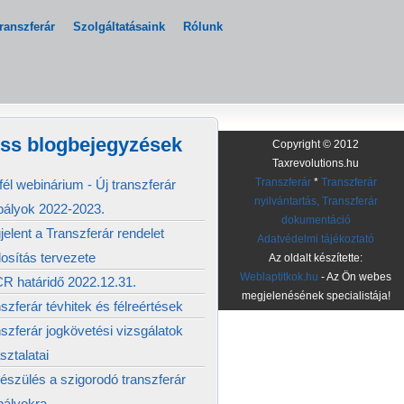
ranszferár
Szolgáltatásaink
Rólunk
iss blogbejegyzések
Copyright © 2012
Taxrevolutions.hu
él webinárium - Új transzferár
Transzferár
*
Transzferár
nyilvántartás, Transzferár
bályok 2022-2023.
dokumentáció
elent a Transzferár rendelet
Adatvédelmi tájékoztató
osítás tervezete
Az oldalt készítette:
Weblaptitkok.hu
- Az Ön webes
R határidő 2022.12.31.
megjelenésének specialistája!
szferár tévhitek és félreértések
szferár jogkövetési vizsgálatok
sztalatai
észülés a szigorodó transzferár
bályokra