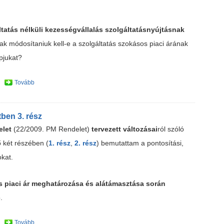
ltatás nélküli kezességvállalás szolgáltatásnyújtásnak
knak módosítaniuk kell-e a szolgáltatás szokásos piaci árának
pjukat?
Tovább
ben 3. rész
elet
(22/2009. PM Rendelet)
tervezett változásai
ról szóló
 két részében (
1. rész
,
2. rész
) bemutattam a pontosítási,
kat.
 piaci ár meghatározása és alátámasztása során
.
Tovább