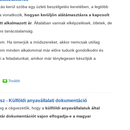
ás kerül szóba egy üzleti beszélgetés keretében, a legtöbb
a vonatkozik,
hogyan kerüljön alátámasztásra a kapcsolt
t alkalmazott ár
. Általában vannak elképzelések, ötletek, de
jes tanácstalanság.
lom. Ha ismerjük a módszereket, akkor nemcsak utólag
nem minden alkalommal már előre tudunk gondolkodni és
i a feladatunkat, amikor már ténylegesen készítjük a
Tovább
sz - Külföldi anyavállalati dokumentáció
eg a cégvezetők, hogy a
külföldi anyavállalatuk által
ferár dokumentációt vajon elfogadja-e a magyar