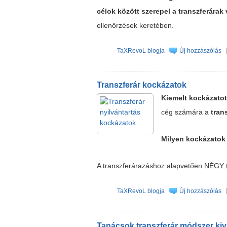
célok között szerepel a transzferárak 
ellenőrzések keretében.
TaXRevoL blogja
Új hozzászólás
Transzferár kockázatok
Kiemelt kockázatot
cég számára a
tran
Milyen kockázatok 
A transzferárazáshoz alapvetően
NÉGY t
TaXRevoL blogja
Új hozzászólás
Tanácsok transzferár módszer ki