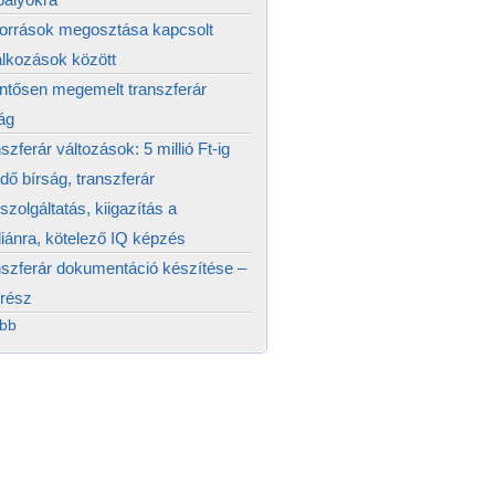
források megosztása kapcsolt
alkozások között
ntősen megemelt transzferár
ág
szferár változások: 5 millió Ft-ig
edő bírság, transzferár
szolgáltatás, kiigazítás a
ánra, kötelező IQ képzés
szferár dokumentáció készítése –
 rész
ább