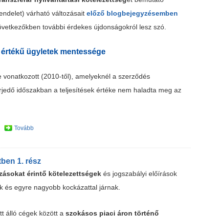
ndelet) várható változásait
előző blogbejegyzésemben
övetkezőkben további érdekes újdonságokról lesz szó.
tti értékű ügyletek mentessége
 vonatkozott (2010-től), amelyeknél a szerződés
rjedő időszakban a teljesítések értéke nem haladta meg az
Tovább
ben 1. rész
zásokat érintő kötelezettségek
és jogszabályi előírások
k és egyre nagyobb kockázattal járnak.
tt álló cégek között a
szokásos piaci áron történő