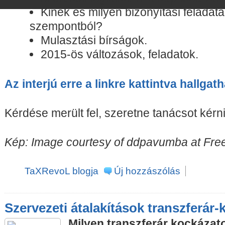
Kinek és milyen bizonyítási feladata
szempontból?
Mulasztási bírságok.
2015-ös változások, feladatok.
Az interjú erre a linkre kattintva hallgat
Kérdése merült fel, szeretne tanácsot kérn
Kép: Image courtesy of ddpavumba at Free
TaXRevoL blogja
Új hozzászólás
Szervezeti átalakítások transzferár-
Milyen transzferár kockázato