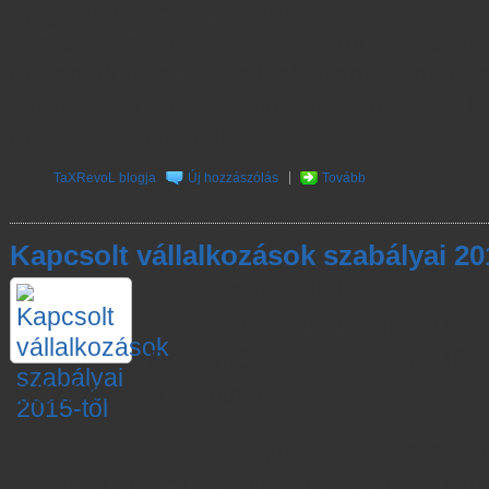
megfelelő időben történő elkészít
felelőssége. Mi a feladata a könyvelésért
Milyen akciótervet kell felállítania, hogy
vállalkozást a magyar adórendszer l
mulasztási bírságától?
TaXRevoL blogja
Új hozzászólás
Tovább
Kapcsolt vállalkozások szabályai 20
A
kapcsolt vállalkozások új 
készített velem interjút
az ÉR
Réka műsorvezető hétfőn (01.
alábbi témákat érintettük:
Kik a kapcsolt vállalkozások? Példá
Miért kell foglalkozni a kapcsolt vá