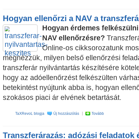
Hogyan ellenőrzi a NAV a transzfer
Hogyan érdemes felkészülni
NAV ellenőrzésre?
Transzfer
Online-os cikksorozatunk mos
megnézzük, milyen belső ellenőrzési felad
transzferár nyilvántartás készítésére kötel
hogy az adóellenőrzést felkészülten várha
betekintést nyújtunk abba is, hogyan ellen
szokásos piaci ár elvének betartását.
TaXRevoL blogja
Új hozzászólás
Tovább
Transzferárazás: adózási feladatok 