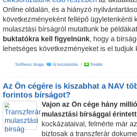
Online oldalán, és a hiányzó nyilvántartás
következményeként fellépő ügyletenkénti ké
mulasztási bírságról mutattunk be példáka
buktatókra kell figyelnünk
, hogy a bírság
lehetséges következményeket is el tudjuk 
TaXRevoL blogja
Új hozzászólás
Tovább
Az Ön cégére is kiszabhat a NAV töb
forintos bírságot?
Vajon az Ön cége hány millió
mulasztási bírsággal érintet
kockázataival, felmérte már az
biztosak a transzferár dokume