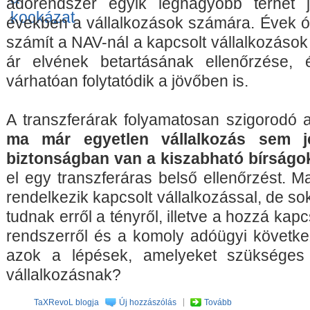
adórendszer egyik legnagyobb terhét j
években a vállalkozások számára. Évek ót
számít a NAV-nál a kapcsolt vállalkozások
ár elvének betartásának ellenőrzése,
várhatóan folytatódik a jövőben is.
A transzferárak folyamatosan szigorodó a
ma már egyetlen vállalkozás sem je
biztonságban van a kiszabható bírságo
el egy transzferáras belső ellenőrzést. 
rendelkezik kapcsolt vállalkozással, de 
tudnak erről a tényről, illetve a hozzá ka
rendszerről és a komoly adóügyi követk
azok a lépések, amelyeket szükséges
vállalkozásnak?
TaXRevoL blogja
Új hozzászólás
Tovább