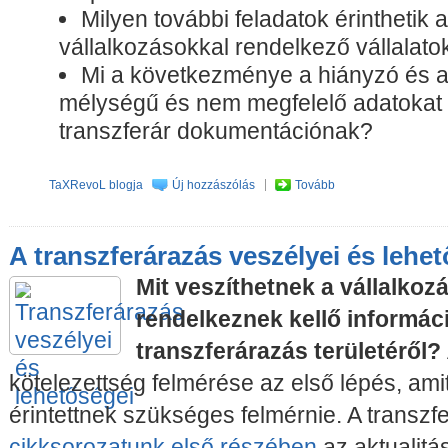
Milyen további feladatok érinthetik 
vállalkozásokkal rendelkező vállalato
Mi a következménye a hiányzó és a
mélységű és nem megfelelő adatokat 
transzferár dokumentációnak?
TaXRevoL blogja
Új hozzászólás
Tovább
A transzferárazás veszélyei és lehe
Mit veszíthetnek a vállalkoz
rendelkeznek kellő informác
transzferárazás területéről?
kötelezettség felmérése az első lépés, am
érintettnek szükséges felmérnie. A transzf
cikksorozatunk első részében
az aktualitá