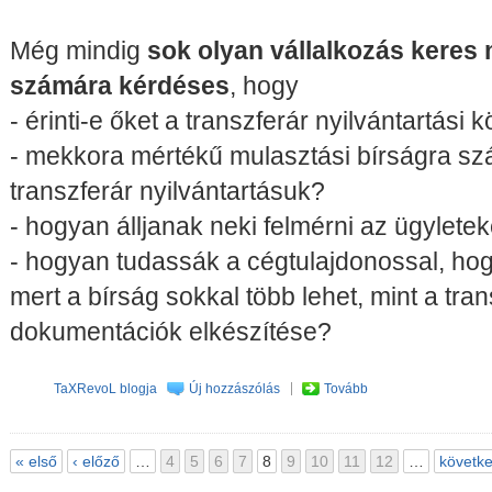
Még mindig
sok olyan vállalkozás keres 
számára kérdéses
, hogy
- érinti-e őket a transzferár nyilvántartási 
- mekkora mértékű mulasztási bírságra sz
transzferár nyilvántartásuk?
- hogyan álljanak neki felmérni az ügyletek
- hogyan tudassák a cégtulajdonossal, hogy
mert a bírság sokkal több lehet, mint a tran
dokumentációk elkészítése?
TaXRevoL blogja
Új hozzászólás
Tovább
« első
‹ előző
…
4
5
6
7
8
9
10
11
12
…
követke