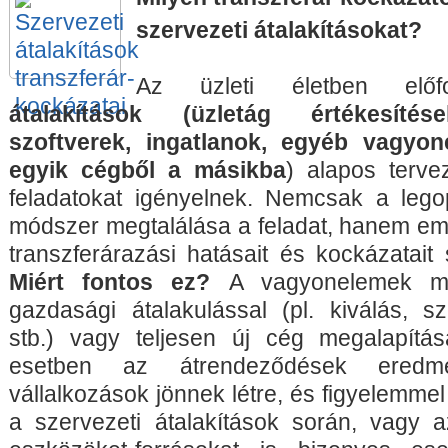
szervezeti átalakításokat?
Az üzleti életben elő
átalakítások (üzletág értékesítés
szoftverek, ingatlanok, egyéb vagyo
egyik cégből a másikba
) alapos terve
feladatokat igényelnek. Nemcsak a lego
módszer megtalálása a feladat, hanem em
transzferárazási hatásait és kockázatait
Miért fontos ez?
A vagyonelemek mo
gazdasági átalakulással (pl. kiválás, sz
stb.) vagy teljesen új cég megalapítás
esetben az átrendeződések eredmé
vállalkozások jönnek létre, és figyelemmel 
a szervezeti átalakítások során, vagy a