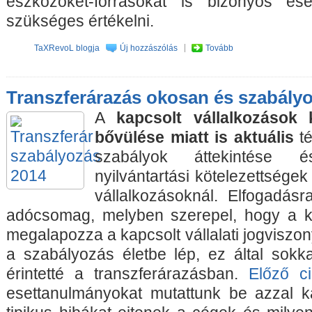
eszközöket-forrásokat is bizonyos es
szükséges értékelni.
TaXRevoL blogja
Új hozzászólás
Tovább
Transzferárazás okosan és szabályos
A
kapcsolt vállalkozások
bővülése miatt is aktuális
t
szabályok áttekintése 
nyilvántartási kötelezettségek
vállalkozásoknál. Elfogadásr
adócsomag, melyben szerepel, hogy a k
megalapozza a kapcsolt vállalati jogviszon
a szabályozás életbe lép, ez által sokkal
érintetté a transzferárazásban.
Előző c
esettanulmányokat mutattunk be azzal k