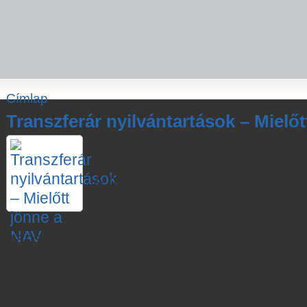
Címlap
Transzferár nyilvántartások – Mielő
Mit vár el a NAV egy transzf
A hazai vállalkozások többsé
transzferár ellenőrzés
potenciálisan veszélyeztete
transzferár bírság tekintetében. A cége
felelős személy feladata, hogy felhívja az
arra, hogy az adott vállalatnak valós
nyilvántartás készítési kötelezettsége va