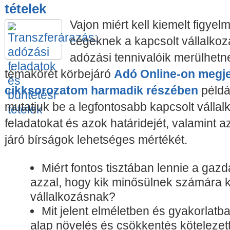
tételek
Vajon miért kell kiemelt figyelm
cégeknek a kapcsolt vállalkoz
adózási tennivalóik merülhetne
témakörét körbejáró
Adó Online-on megj
cikksorozatom harmadik részében
példá
mutatjuk be a legfontosabb kapcsolt vállal
feladatokat és azok határidejét, valamint 
járó bírságok lehetséges mértékét.
Miért fontos tisztában lennie a gaz
azzal, hogy kik minősülnek számára 
vállalkozásnak?
Mit jelent elméletben és gyakorlatb
alap növelés és csökkentés köteleze