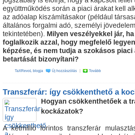
együttműködés során a piaci árakat kell 
az adóalap kiszámításakor (például társasá
általános forgalmi adó, személyi jövedelema
tekintetében).
Milyen veszélyekkel jár, ha
foglalkozik azzal, hogy megfelelő legyen
képzése, és nem tudja a szokásos piaci 
betartását bizonyítani?
TaXRevoL blogja
Új hozzászólás
Tovább
Transzferár: így csökkenthető a koc
Hogyan csökkenthetőek a tr
kockázatok?
A kétmillió forintos transzferár mulaszt