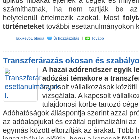
tipikus hibákat ejtenek a cégek és mily
számíthatnak, ha nem tartják be az 
helytelenül értelmezik azokat. Most
foly
történeteket
további esettanulmányokon k
TaXRevoL blogja
Új hozzászólás
Tovább
Transzferárazás okosan és szabályos
A hazai adórendszer egyik l
adózási témaköre a transzfe
kapcsolt vállalkozások között
vizsgálata. A kapcsolt vállalk
tulajdonosi körbe tartozó cége
Adóhatóságok álláspontja szerint azzal pró
az adóalapjukat és ezáltal optimalizálni az
egymás között eltorzítják az árakat. Több 
jogszabály is előírja, hogy a kapcsolt féllel