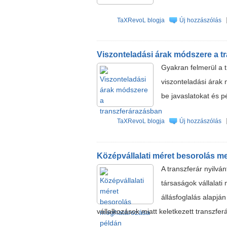
TaXRevoL blogja
Új hozzászólás
Viszonteladási árak módszere a t
Gyakran felmerül a t
viszonteladási ára
be javaslatokat és p
TaXRevoL blogja
Új hozzászólás
Középvállalati méret besorolás m
A transzferár nyilvá
társaságok vállalati
állásfoglalás alapjá
vállalkozások miatt keletkezett transzferá