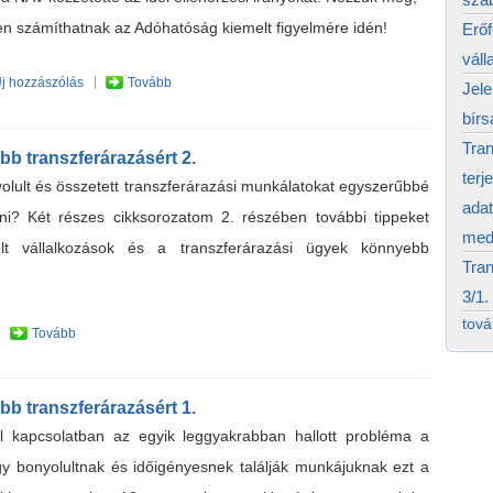
ten számíthatnak az Adóhatóság kiemelt figyelmére idén!
Erő
váll
j hozzászólás
Tovább
Jele
bírs
Tran
b transzferárazásért 2.
terj
olult és összetett transzferárazási munkálatokat egyszerűbbé
adat
ni? Két részes cikksorozatom 2. részében további tippeket
medi
lt vállalkozások és a transzferárazási ügyek könnyebb
Tran
3/1.
tov
Tovább
b transzferárazásért 1.
al kapcsolatban az egyik leggyakrabban hallott probléma a
gy bonyolultnak és időigényesnek találják munkájuknak ezt a