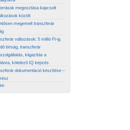
források megosztása kapcsolt
alkozások között
ntősen megemelt transzferár
ág
szferár változások: 5 millió Ft-ig
edő bírság, transzferár
szolgáltatás, kiigazítás a
ánra, kötelező IQ képzés
szferár dokumentáció készítése –
 rész
ább