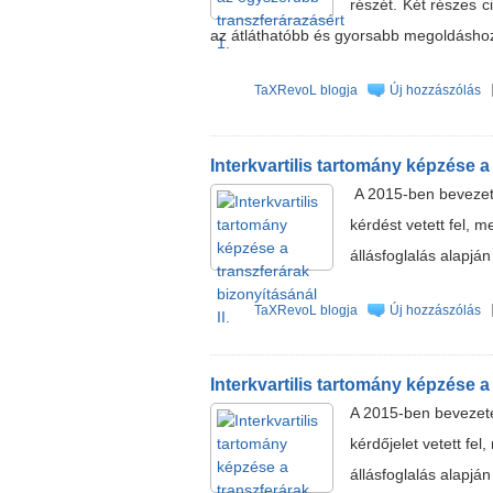
részét. Két részes 
az átláthatóbb és gyorsabb megoldásho
TaXRevoL blogja
Új hozzászólás
Interkvartilis tartomány képzése a 
A 2015-ben bevezete
kérdést vetett fel, 
állásfoglalás alapjá
TaXRevoL blogja
Új hozzászólás
Interkvartilis tartomány képzése a 
A 2015-ben bevezetet
kérdőjelet vetett fe
állásfoglalás alapjá