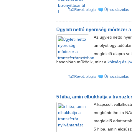
TaXRevoL blogja
Új hozzászólás
Ügyleti nettó nyereség módszer a
Az ügyleti nettó nye
amelyet egy adóalany
megfelelő alapra vet
hasonlóan működik, mint a
költség és j
TaXRevoL blogja
Új hozzászólás
5 hiba, amin elbukhatja a transzfer
A kapcsolt vállalkozá
megbüntetheti a NAV
megfelelő adattartal
5 hiba, amin elcsúsz