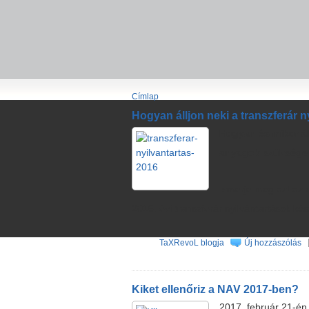
Címlap
Hogyan álljon neki a transzferár 
Hogyan és mikor ál
anyagok szüksége
Ismerje meg azt az e
2016. évi transzferár nyilvántartások ké
TaXRevoL blogja
Új hozzászólás
Kiket ellenőriz a NAV 2017-ben?
2017. február 21-én 