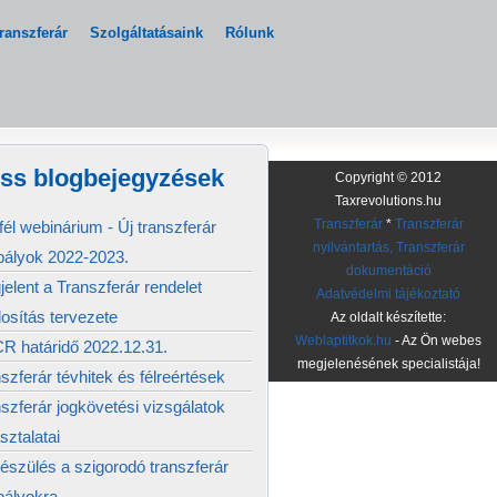
ranszferár
Szolgáltatásaink
Rólunk
iss blogbejegyzések
Copyright © 2012
Taxrevolutions.hu
él webinárium - Új transzferár
Transzferár
*
Transzferár
nyilvántartás, Transzferár
bályok 2022-2023.
dokumentáció
elent a Transzferár rendelet
Adatvédelmi tájékoztató
osítás tervezete
Az oldalt készítette:
Weblaptitkok.hu
- Az Ön webes
R határidő 2022.12.31.
megjelenésének specialistája!
szferár tévhitek és félreértések
szferár jogkövetési vizsgálatok
sztalatai
észülés a szigorodó transzferár
bályokra