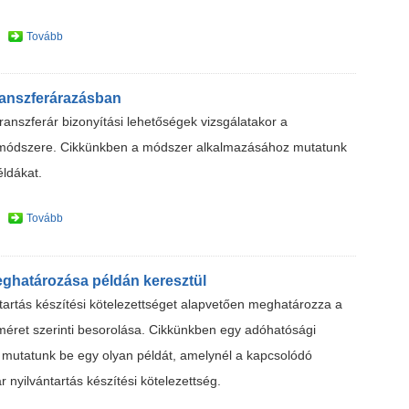
Tovább
ranszferárazásban
ranszferár bizonyítási lehetőségek vizsgálatakor a
k módszere. Cikkünkben a módszer alkalmazásához mutatunk
éldákat.
Tovább
eghatározása példán keresztül
ntartás készítési kötelezettséget alapvetően meghatározza a
 méret szerinti besorolása. Cikkünkben egy adóhatósági
n mutatunk be egy olyan példát, amelynél a kapcsolódó
r nyilvántartás készítési kötelezettség.