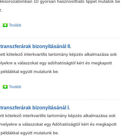
cikksorozatomban 10 gyorsan hasznosítható tippet mutatok be
z.
Tovább
transzferárak bizonyításánál II.
tt kötelező interkvartilis tartomány képzés alkalmazása sok
melyekre a válaszokat egy adóhatóságtól kért és megkapott
n példákkal együtt mutatunk be.
Tovább
transzferárak bizonyításánál I.
t kötelező interkvartilis tartomány képzés alkalmazása sok
l, melyekre a válaszokat egy Adóhatóságtól kért és megkapott
n példákkal együtt mutatunk be.