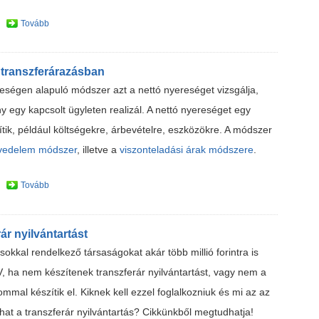
Tovább
 transzferárazásban
reségen alapuló módszer azt a nettó nyereséget vizsgálja,
 egy kapcsolt ügyleten realizál. A nettó nyereséget egy
ítik, például költségekre, árbevételre, eszközökre. A módszer
övedelem módszer
, illetve a
viszonteladási árak módszere
.
Tovább
ár nyilvántartást
sokkal rendelkező társaságokat akár több millió forintra is
, ha nem készítenek transzferár nyilvántartást, vagy nem a
ommal készítik el. Kiknek kell ezzel foglalkozniuk és mi az az
hat a transzferár nyilvántartás? Cikkünkből megtudhatja!