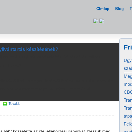
Címlap
Blog
T
Fr
nyilvántartás készítésének?
ljon neki a nyilvántartások készítésének és milyen
Ügyf
sek hozzá?
sza
Megj
llenőrző listát, amelyen lépésről lépésre meg tudja tervezni a
mód
szítésének a menetrendjét és időbeli ütemezését!
CBC
Tran
Tovább
Tran
tapa
Felk
a NAV közzétette az idei ellenőrzési irányokat. Nézzük meg,
sza