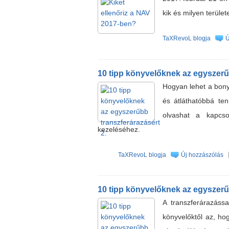
kik és milyen terüle
TaXRevoL blogja
Ú
10 tipp könyvelőknek az egyszerűb
Hogyan lehet a bony
és átláthatóbbá ten
olvashat a kapcso
kezeléséhez.
TaXRevoL blogja
Új hozzászólás
10 tipp könyvelőknek az egyszerűb
A transzferárazáss
könyvelőktől az, ho