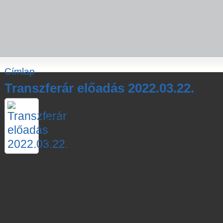
Címlap
Transzferár előadás 2022.03.22.
Az előadás bemutatja a hatályos t
szabályozás legjellemzőbb feladat
pontjait. Az elméleti rész során át
hatályos jogszabályi keretek, valam
képzés elmúlt évekbeli fejlődésének szakas
részben konkrét, összetett esettanulmány
ismerhetik meg a résztvevők a gyakorlati 
útvonalakat.