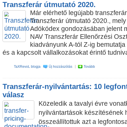
Transzferár útmutató 2020.
Már elérhető legújabb transzferá
Transzferár útmutató 2020., mely
Adókódex gondozásában jelent m
NAV Transzferár Ellenőrzési Osz
kiadványunk A-tól Z-ig bemutatja
és a kapcsolt vállalkozásokat érintő tudniv
TaXRevoL blogja
Új hozzászólás
Tovább
Transzferár-nyilvántartás: 10 legfo
válasz
Közeledik a tavalyi évre vonat
nyilvántartások készítésének h
összeállítottuk azt a legfontos