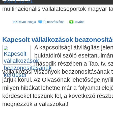
a 750 millió EUR konszolidált 
multinacionális vállalatcsoportok magyar t
TaXRevoL blogja
Új hozzászólás
Tovább
Kapcsolt vállalkozások beazonosítá
A kapcsoltsági átvilágítás jele
buktatóiról szóló esettanulmá
második részében a Tao. tv. sz
vállalkozási viszonyok beazonosításának t
járjuk körül. Az Olvasónak lehetősége nyíl
milyen hibákat lehetne már a folyamat elej
kérdéseket teszünk fel, a következő részb
megnézzük a válaszokat!