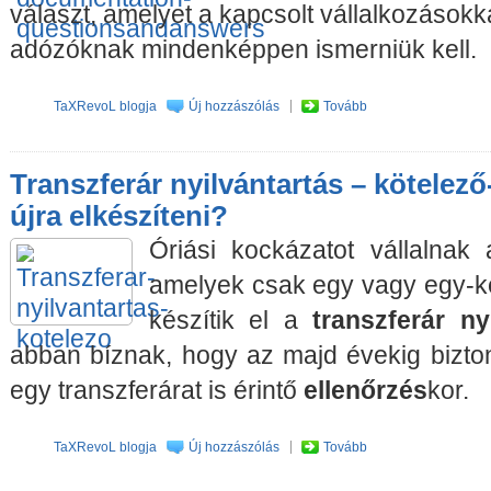
választ, amelyet a kapcsolt vállalkozásokk
adózóknak mindenképpen ismerniük kell.
TaXRevoL blogja
Új hozzászólás
Tovább
Transzferár nyilvántartás – kötelez
újra elkészíteni?
Óriási kockázatot vállalnak
amelyek csak egy vagy egy-k
készítik el a
transzferár ny
abban bíznak, hogy az majd évekig bizt
egy transzferárat is érintő
ellenőrzés
kor.
TaXRevoL blogja
Új hozzászólás
Tovább