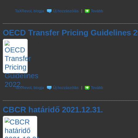
TaXRevoL blogja
Új hozzászólás
Tovább
OECD Transfer Pricing Guidelines 2
[ÚJDONSÁG] OECD közzétette a 
Transzferár Irányelvek a Multinaci
Adóhatóságok számára című kia
Pricing Guidelines - TPG)
TaXRevoL blogja
Új hozzászólás
Tovább
CBCR határidő 2021.12.31.
CBCR KÉSZÍTÉSI KÖTELEZE
BEJELENTÉSI KÖTELEZETTSÉ