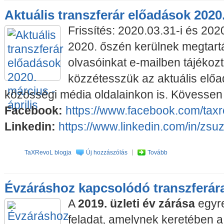
Aktuális transzferár előadások 2020.
Frissítés: 2020.03.31-i és 202
2020. őszén kerülnek megtartá
olvasóinkat e-mailben tájékozta
közzétesszük az aktuális előa
közösségi média oldalainkon is. Kövessen
Facebook:
https://www.facebook.com/taxr
Linkedin:
https://www.linkedin.com/in/zsu
TaXRevoL blogja
Új hozzászólás
Tovább
Évzáráshoz kapcsolódó transzferára
A
2019. üzleti év zárása
egyre
feladat, amelynek keretében 