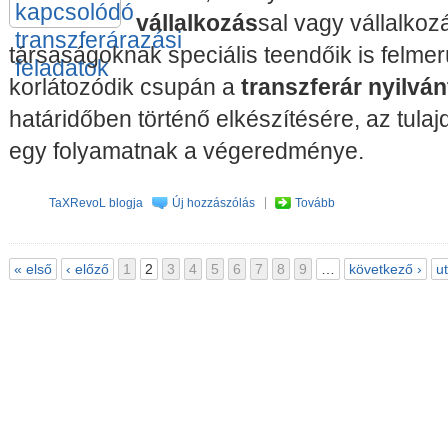
vállalkozás
sal vagy vállalko
társaságoknak speciális teendőik is felme
korlátozódik csupán a
transzferár nyilvá
határidőben történő elkészítésére, az tul
egy folyamatnak a végeredménye.
TaXRevoL blogja
Új hozzászólás
Tovább
« első
‹ előző
1
2
3
4
5
6
7
8
9
…
következő ›
u