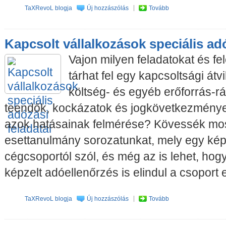
TaXRevoL blogja
Új hozzászólás
Tovább
Kapcsolt vállalkozások speciális adó
Vajon milyen feladatokat és fe
tárhat fel egy kapcsoltsági átvi
költség- és egyéb erőforrás-ráf
teendők, kockázatok és jogkövetkezmények
azok hatásainak felmérése? Kövessék mos
esettanulmány sorozatunkat, mely egy kép
cégcsoportól szól, és még az is lehet, ho
képzelt adóellenőrzés is elindul a csoport e
TaXRevoL blogja
Új hozzászólás
Tovább