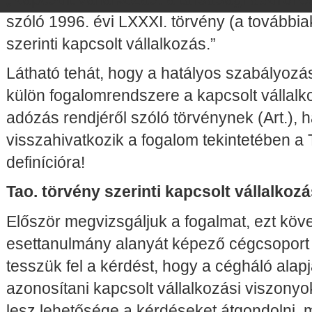
szóló 1996. évi LXXXI. törvény (a továbbiak
szerinti kapcsolt vállalkozás.”
Látható tehát, hogy a hatályos szabályozás
külön fogalomrendszere a kapcsolt vállalk
adózás rendjéről szóló törvénynek (Art.),
visszahivatkozik a fogalom tekintetében a T
definícióra!
Tao. törvény szerinti kapcsolt vállalkoz
Először megvizsgáljuk a fogalmat, ezt köv
esettanulmány alanyát képező cégcsoport 
tesszük fel a kérdést, hogy a cégháló alap
azonosítani kapcsolt vállalkozási viszony
lesz lehetősége a kérdéseket átgondolni, 