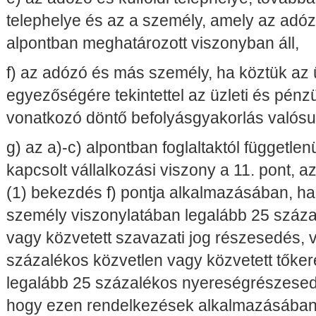
telephelye és az a személy, amely az adóz
alpontban meghatározott viszonyban áll,
f) az adózó és más személy, ha köztük az
egyezőségére tekintettel az üzleti és pénzü
vonatkozó döntő befolyásgyakorlás valósu
g) az a)-c) alpontban foglaltaktól függetlenü
kapcsolt vállalkozási viszony a 11. pont, az
(1) bekezdés f) pontja alkalmazásában, h
személy viszonylatában legalább 25 száza
vagy közvetett szavazati jog részesedés, 
százalékos közvetlen vagy közvetett tőke
legalább 25 százalékos nyereségrészesedés
hogy ezen rendelkezések alkalmazásában 