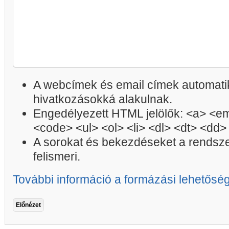
A webcímek és email címek automatik
hivatkozásokká alakulnak.
Engedélyezett HTML jelölők: <a> <em
<code> <ul> <ol> <li> <dl> <dt> <dd>
A sorokat és bekezdéseket a rendsz
felismeri.
További információ a formázási lehetősé