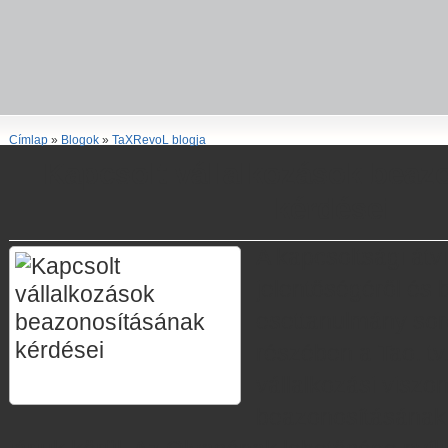
Címlap
»
Blogok
»
TaXRevoL blogja
Kapcsolt vállalkozások beaz
kérdései
A kapcsoltsági átvi
jelentőségéről és b
esettanulmány so
részében a Tao. tv.
vállalkozási viszo
beazonosításának 