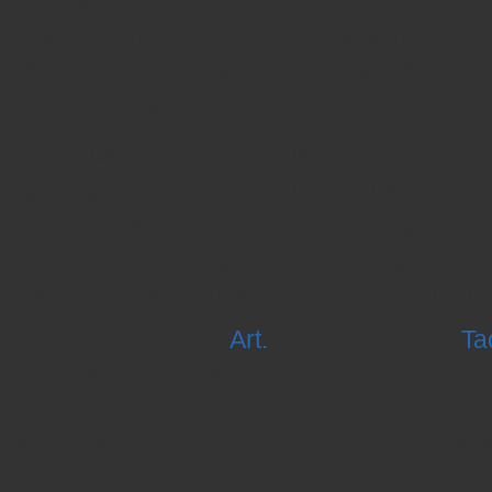
járjuk körül. Az Olvasónak lehetősége nyíl
milyen hibákat lehetne már a folyamat elej
kérdéseket teszünk fel, a következő részb
megnézzük a válaszokat!
Esettanulmány sorozatunk első részében 
egy cégcsoport esetében milyen kapcsolts
vizsgálata lehet szükséges és az egyes f
legfontosabb adóügyi kötelezettséghez ka
Elkezdjük a fogalmakat sorban áttekinteni.
Az első fogalom az
Art.
szerinti, illetve a
Ta
kapcsolt vállalkozás definíció volt. Az Art. 
értelmező rendelkezéseket és ezek között
találjuk meg a kapcsolt vállalkozás fogalmá
„Kapcsolt vállalkozás: a társasági adóról 