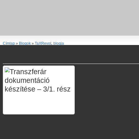
Címlap
»
Blogok
»
TaXRevoL blogja
Transzferár dokumentáció készít
A transzferár dok
elkészítése még n
kihívást jelentő fel
transzferár szabál
létezik Magyarorsz
nyilvántartási rend
években jelentősen átalakult. A megváltozot
a hazai és nemzetközi szervezetek egyre