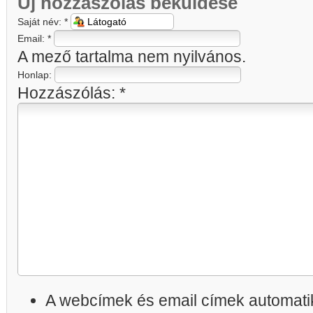
Új hozzászólás beküldése
Saját név:
*
Email:
*
A mező tartalma nem nyilvános.
Honlap:
Hozzászólás:
*
A webcímek és email címek automatik