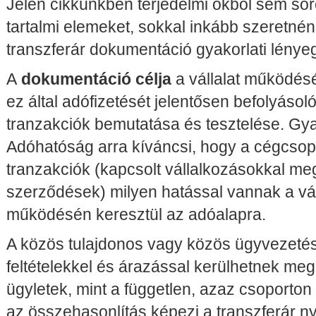
Jelen cikkünkben terjedelmi okból sem soro
tartalmi elemeket, sokkal inkább szeretnénk
transzferár dokumentáció gyakorlati lénye
A
dokumentáció célja
a vállalat működését
ez által adófizetését jelentősen befolyásol
tranzakciók bemutatása és tesztelése. Gya
Adóhatóság arra kíváncsi, hogy a cégcsopo
tranzakciók (kapcsolt vállalkozásokkal meg
szerződések) milyen hatással vannak a vá
működésén keresztül az adóalapra.
A közös tulajdonos vagy közös ügyvezetés 
feltételekkel és árazással kerülhetnek meg
ügyletek, mint a független, azaz csoporton 
az összehasonlítás képezi a transzferár nyi