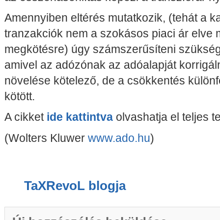
Amennyiben eltérés mutatkozik, (tehát a kap
tranzakciók nem a szokásos piaci ár elve 
megkötésre) úgy számszerűsíteni szükség
amivel az adózónak az adóalapját korrigáln
növelése kötelező, de a csökkentés különfé
kötött.
A cikket
ide kattintva
olvashatja el teljes 
(Wolters Kluwer
www.ado.hu
)
TaXRevoL blogja