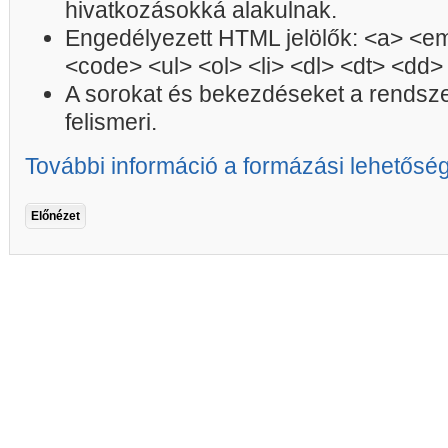
hivatkozásokká alakulnak.
Engedélyezett HTML jelölők: <a> <em
<code> <ul> <ol> <li> <dl> <dt> <dd>
A sorokat és bekezdéseket a rendsz
felismeri.
További információ a formázási lehetősé