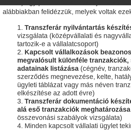
ehhez) egy pontos és korrekt ajánlatkérés e
alábbiakban felidézzük, melyek voltak ezek
Transzferár nyilvántartás készíté
vizsgálata (középvállalati és nagyváll
tartozik-e a vállalatcsoport)
Kapcsolt vállalkozások beazonos
megvalósult különféle tranzakciók,
adatainak listázása
(cégnév, tranzakc
szerződés megnevezése, kelte, hatály
ügyleti táblázat vagy más néven tranza
elkészítése az adott évre)
Transzferár dokumentáció készíté
alá eső tranzakciók meghatározása
összevonási szabályok vizsgálata)
Minden kapcsolt vállalati ügylet tek