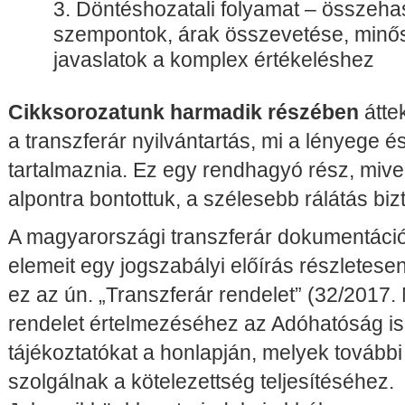
Döntéshozatali folyamat – összehas
szempontok, árak összevetése, minős
javaslatok a komplex értékeléshez
Cikksorozatunk harmadik részében
áttek
a transzferár nyilvántartás, mi a lényege és
tartalmaznia. Ez egy rendhagyó rész, mivel
alpontra bontottuk, a szélesebb rálátás bi
A magyarországi transzferár dokumentáció 
elemeit egy jogszabályi előírás részletes
ez az ún. „Transzferár rendelet” (32/2017.
rendelet értelmezéséhez az Adóhatóság is
tájékoztatókat a honlapján, melyek további
szolgálnak a kötelezettség teljesítéséhez.