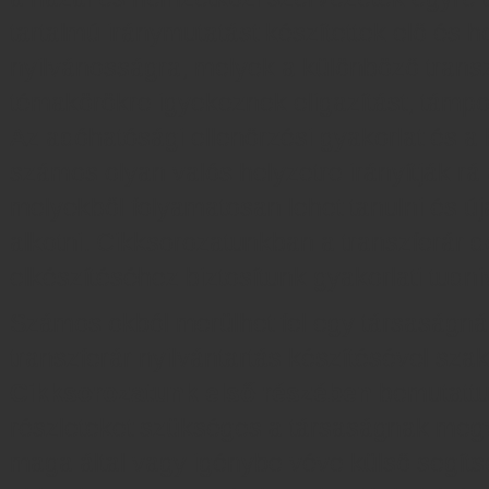
tartalmú iránymutatást készítettek elő és h
nyilvánosságra, melyek a különböző trans
témakörökre igyekeznek eligazítást, támpon
Az adóhatósági ellenőrzési gyakorlat és a 
számos olyan valós helyzetre irányítják rá 
melyekből folyamatosan lehet tanulni és ú
alkotni. Cikksorozatunkban a transzferár 
elkészítéséhez biztosítunk gyakorlati tudni
Számos okból merülhet fel egy társaságnál
transzferár nyilvántartás készítésével sza
Cikksorozatunk első részében
bemutattu
részleteket szükséges a társaságnak megv
maga által vagy igénybe véve külső segítsé