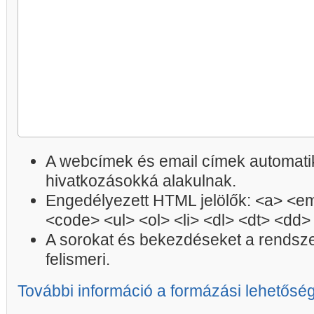
A webcímek és email címek automatik
hivatkozásokká alakulnak.
Engedélyezett HTML jelölők: <a> <em
<code> <ul> <ol> <li> <dl> <dt> <dd>
A sorokat és bekezdéseket a rendsz
felismeri.
További információ a formázási lehetősé