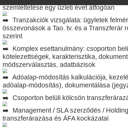
szemléltetése egy üzleti évet átfogóan
Tranzakciók vizsgálata: ügyletek felm
összevonások a Tao. tv. és a Transzferár r
szerint
Komplex esettanulmány: csoporton belül
kötelezettségek, karakterisztika, dokument
módszerválasztás, adatbázisok
Adóalap-módosítás kalkulációja, kezel
adóalap-módosítás), dokumentálása (jegyz
Csoporton belüli kölcsön transzferáraz
Management / SLA szerződés / Holding 
transzferárazása és ÁFA kockázatai