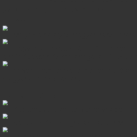
gyakorlati megoldási útvonalakat.
Elmélet:
Melyek a hatályos magyar transzferáraz
Hogyan változott az OECD Transfer Pri
elmúlt években és mit tartogat az új, 2022
Milyen adóhatósági transzferár tájékozt
magyar adózók számára?
Esettanulmányok:
Kapcsolt vállalkozási viszonyok beazo
Vállalati méret meghatározása (SME def
Transzferárazási feladatok és köteleze