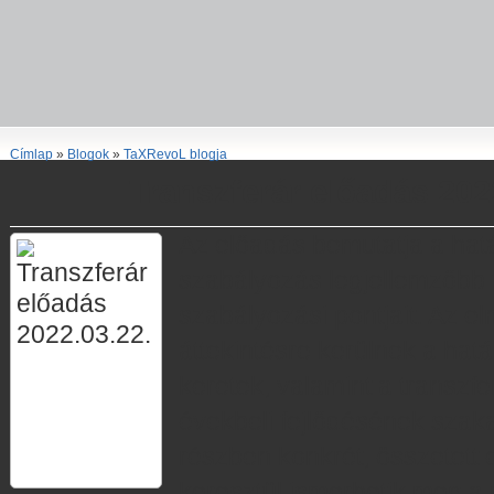
Címlap
»
Blogok
»
TaXRevoL blogja
Transzferár előadás 202
Az előadás bemutatja a hatá
szabályozás legjellemzőbb f
szabályozási pontjait. Az el
áttekintésre kerülnek a hatá
keretek, valamint a transzf
évekbeli fejlődésének szaka
részben konkrét, összetett
keresztül ismerhetik meg a