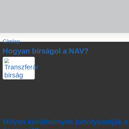
Címlap
Hogyan bírságol a NAV?
A Transzferár bírság kiszabás
adóhatóság a
bírság összeg
differenciáltan,
az egyes nyilv
hiányosságok súlyához mérten állapítj
kiszabott bírság összességében is megfel
követelményének.
Milyen körülmények befolyásolják a