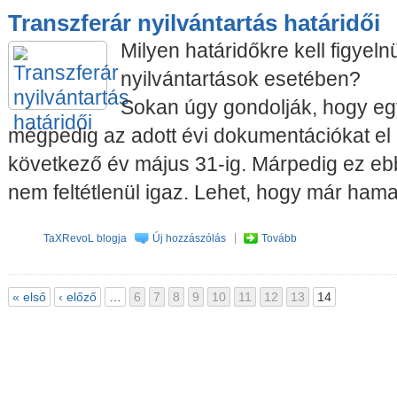
Transzferár nyilvántartás határidői
Milyen határidőkre kell figyeln
nyilvántartások esetében?
Sokan úgy gondolják, hogy eg
mégpedig az adott évi dokumentációkat el k
következő év május 31-ig. Márpedig ez e
nem feltétlenül igaz. Lehet, hogy már hama
TaXRevoL blogja
Új hozzászólás
Tovább
« első
‹ előző
…
6
7
8
9
10
11
12
13
14