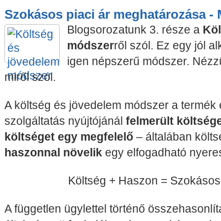
Szokásos piaci ár meghatározása - 
Blogsorozatunk 3. része a
Köl
módszer
ről szól. Ez egy jól 
igen népszerű módszer. Nézz
miről szól.
A költség és jövedelem módszer a termék é
szolgáltatás nyújtójánál
felmerült költsége
költséget egy megfelelő
– általában költ
haszonnal növelik
egy elfogadható nyeres
Költség + Haszon = Szokásos 
A független ügylettel történő összehasonlí