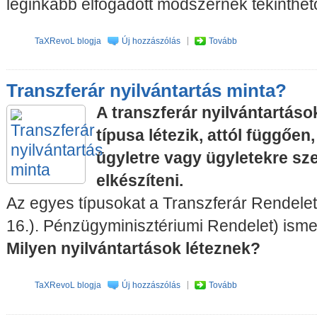
leginkább elfogadott módszernek tekinthet
TaXRevoL blogja
Új hozzászólás
Tovább
Transzferár nyilvántartás minta?
A transzferár nyilvántartáso
típusa létezik, attól függően
ügyletre vagy ügyletekre sz
elkészíteni.
Az egyes típusokat a Transzferár Rendelet
16.). Pénzügyminisztériumi Rendelet) isme
Milyen nyilvántartások léteznek?
TaXRevoL blogja
Új hozzászólás
Tovább