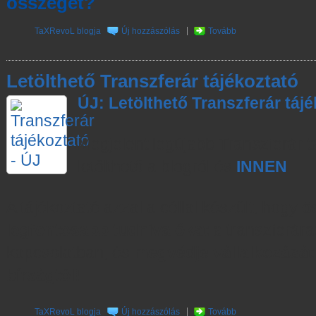
összegét?
TaXRevoL blogja
Új hozzászólás
Tovább
Letölthető Transzferár tájékoztató
ÚJ: Letölthető Transzferár tájé
Megjelent legújabb Transzferár t
letölthető a blogról és
INNEN
A tájékoztató azzal a céllal készült, hogy
ö
legfontosabb tudnivalókat
a transzferára
kapcsolatban, és
megvédje vállalkozását a
bírságtól!
TaXRevoL blogja
Új hozzászólás
Tovább