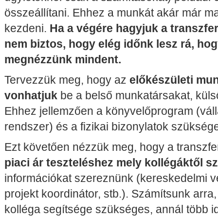
összeállítani. Ehhez a munkát akár már ma e
kezdeni.
Ha a végére hagyjuk a transzfer
nem biztos, hogy elég időnk lesz rá, ho
megnézzünk mindent.
Tervezzük meg, hogy az
előkészületi mu
vonhatjuk
be a belső munkatársakat, küls
Ehhez jellemzően a könyvelőprogram (válla
rendszer) és a fizikai bizonylatok szükség
Ezt követően nézzük meg, hogy a transzfe
piaci ár teszteléshez mely kollégáktől 
információkat szereznünk (kereskedelmi v
projekt koordinátor, stb.). Számítsunk arra
kolléga segítsége szükséges, annál több id