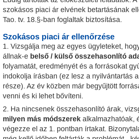
szokásos piaci ár elvének betartásának el
Tao. tv. 18.§-ban foglaltak biztosítása.
Szokásos piaci ár ellenőrzése
1. Vizsgálja meg az egyes ügyleteket, hog
állnak-e
belső / külső összehasonlító ad
folyamatát, eredményét és a forrásokat gy
indokolja írásban (ez lesz a nyilvántartás a
része). Az év közben már begyűjtött forrás
venni és ki lehet bővíteni.
2. Ha nincsenek összehasonlító árak, vizs
milyen más módszerek
alkalmazhatóak, 
végezze el az 1. pontban írtakat. Bizonyta
még kellő időben feltárták a problémát - k