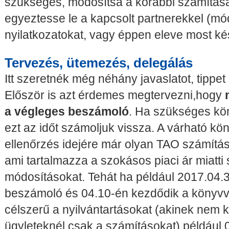
szükséges, módosítsa a korábbi számítása
egyeztesse le a kapcsolt partnerekkel (mó
nyilatkozatokat, vagy éppen eleve most kés
Tervezés, ütemezés, delegálás
Itt szeretnék még néhány javaslatot, tippe
Először is azt érdemes megtervezni,hogy
a végleges beszámoló
. Ha szükséges kön
ezt az időt számoljuk vissza. A várható kön
ellenőrzés idejére már olyan TAO számítást 
ami tartalmazza a szokásos piaci ár miatt
módosításokat. Tehát ha például 2017.04.
beszámoló és 04.10-én kezdődik a könyvvi
célszerű a nyilvántartásokat (akinek nem k
ügyleteknél csak a számításokat) például 