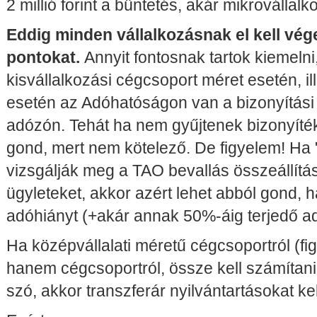
2 millió forint a büntetés, akár mikrovállal
Eddig minden vállalkozásnak el kell vége
pontokat.
Annyit fontosnak tartok kiemelni
kisvállalkozási cégcsoport méret esetén, i
esetén az Adóhatóságon van a bizonyítási
adózón. Tehát ha nem gyűjtenek bizonyíték
gond, mert nem kötelező. De figyelem! Ha
vizsgálják meg a TAO bevallás összeállítás
ügyleteket, akkor azért lehet abból gond, h
adóhiányt (+akár annak 50%-áig terjedő ad
Ha középvállalati méretű cégcsoportról (fi
hanem cégcsoportról, össze kell számítani
szó, akkor transzferár nyilvántartásokat kel