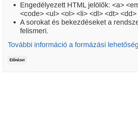
Engedélyezett HTML jelölők: <a> <em
<code> <ul> <ol> <li> <dl> <dt> <dd>
A sorokat és bekezdéseket a rendsz
felismeri.
További információ a formázási lehetősé