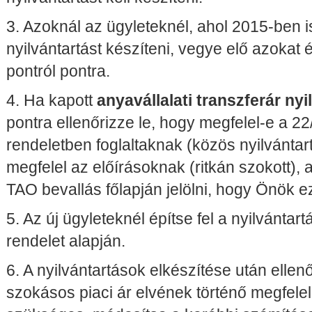
3. Azoknál az ügyleteknél, ahol 2015-ben is
nyilvántartást készíteni, vegye elő azokat é
pontról pontra.
4. Ha kapott
anyavállalati transzferár nyi
pontra ellenőrizze le, hogy megfelel-e a 2
rendeletben foglaltaknak (közös nyilvántart
megfelel az előírásoknak (ritkán szokott), a
TAO bevallás főlapján jelölni, hogy Önök e
5. Az új ügyleteknél építse fel a nyilvántar
rendelet alapján.
6. A nyilvántartások elkészítése után ellenő
szokásos piaci ár elvének történő megfelel