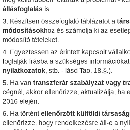
állásfoglalás
is.
3. Készítsen összefoglaló táblázatot a
tár
módosítások
hoz és számolja ki az esetl
módosító tételeket.
4. Egyeztessen az érintett kapcsolt vállal
foglalják írásba a szükséges információkat
nyilatkozatok
, stb. - lásd Tao. 18.§.).
5. Ha van
transzferár szabályzat vagy tra
cégnél, akkor ellenőrizze, aktualizálja, ha
2016 elején.
6. Ha történt
ellenőrzött külföldi társaság
ellenőrizze, hogy rendelkezésre áll-e a nyilv