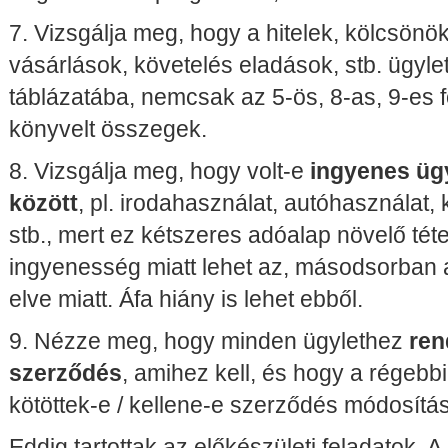
7. Vizsgálja meg, hogy a hitelek, kölcsönök
vásárlások, követelés eladások, stb. ügylet
táblázatába, nemcsak az 5-ös, 8-as, 9-es
könyvelt összegek.
8. Vizsgálja meg, hogy volt-e
ingyenes ügy
között
, pl. irodahasználat, autóhasználat,
stb., mert ez kétszeres adóalap növelő téte
ingyenesség miatt lehet az, másodsorban 
elve miatt. Áfa hiány is lehet ebből.
9. Nézze meg, hogy minden ügylethez
ren
szerződés
, amihez kell, és hogy a régeb
kötöttek-e / kellene-e szerződés módosítás
Eddig tartottak az előkészületi feladatok. 