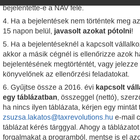
bejelentette-e a NAV felé.
4. Ha a bejelentések nem történtek meg a
15 napon belül,
javasolt azokat pótolni
!
5. Ha a bejelentéseknél a kapcsolt vállalk
akkor a másik cégnél is ellenőrizze azok h
bejelentésének megtörténtét, vagy jelezze
könyvelőnek az ellenőrzési feladatokat.
6. Gyűjtse össze a 2016. évi
kapcsolt váll
egy táblázatban
, összeggel (nettó), szer
ha nincs ilyen táblázata, kérjen egy mintát
zsuzsa.lakatos@taxrevolutions.hu
e-mail c
táblázat kérés tárggyal. Ahogy a táblázatot
forgalmakat a programból, mentse is el azo