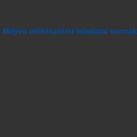
tervezni a 2016. évi transzferár nyilvántar
menetrendjét és időbeli ütemezését!
Milyen előkészületi feladatai vanna
1. Vizsgálja meg, hogy a 2016. évben kerü
vállalkozás
a rendszerbe, és hogy az bejel
Adóhatósághoz.
2. Vizsgálja meg, hogy a 2016. évben tört
hogy kapcsolt vállalkozási viszony megszűn
ellenőrizze le, hogy a kijelentés megtörté
felé.
3. Nézze át a pénztári forgalmat, hogy abba
forintot meghaladó készpénzes mozgás ka
vállalkozással. Ha volt, ellenőrizze, hogy e