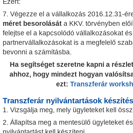
Ezért:
7. Végezze el a vállalkozás 2016.12.31-é
méret besorolását
a KKV. törvényben előí
felejtse el a kapcsolódó vállalkozásokat és
partnervállalkozásokat is a megfelelő szab
bevonni a számításba.
Ha segítséget szeretne kapni a részl
ahhoz, hogy mindezt hogyan valósíts
ezt:
Transzferár works
Transzferár nyilvántartások készíté
1. Vizsgálja meg, mely ügyleteket kell öss
2. Állapítsa meg a mentesülő ügyleteket é
nyilvántartást kell készíteni.