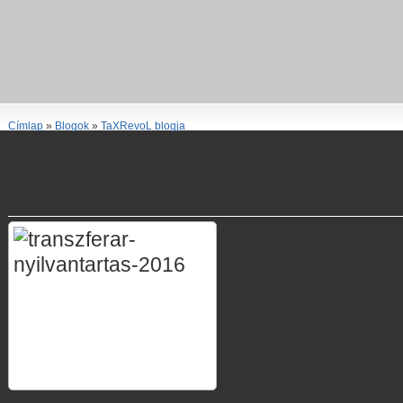
Címlap
»
Blogok
»
TaXRevoL blogja
Hogyan álljon neki a transzferá
készítésének?
Hogyan és mikor á
nyilvántartások 
milyen anyagok 
hozzá?
Ismerje meg azt az 
amelyen lépésről 