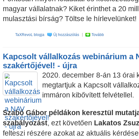
magyar vállalatnak? Kiket érinthet a 20 milli
mulasztási bírság? Töltse le hírlevelünket!
TaXRevoL blogja
Új hozzászólás
Tovább
Kapcsolt vállalkozás webinárium a
szakértőjével! - újra
2020. december 8-án 13 órai k
megtartjuk a Kapcsolt vállalk
immáron kibővített felvétellel.
Szabó Gábor példákon keresztül mutatja
szabályozást
, ezt követően
Lakatos Zsuz
felteszi részére azokat az aktuális kérdés