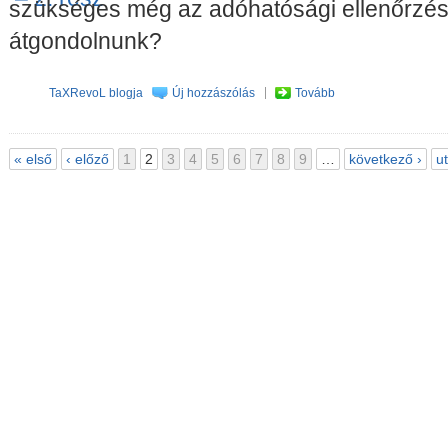
szükséges még az adóhatósági ellenőrzés 
átgondolnunk?
TaXRevoL blogja
Új hozzászólás
Tovább
« első
‹ előző
1
2
3
4
5
6
7
8
9
…
következő ›
u