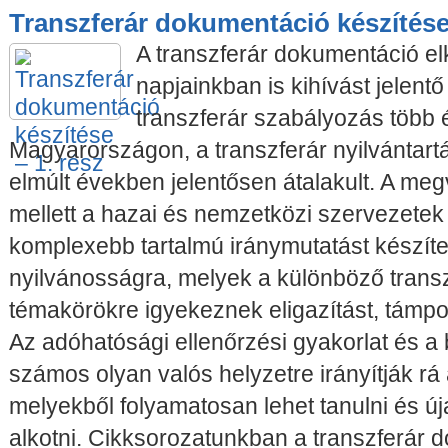
Transzferár dokumentáció készítése 
A transzferár dokumentáció e
napjainkban is kihívást jelentő
transzferár szabályozás több é
Magyarországon, a transzferár nyilvántart
elmúlt években jelentősen átalakult. A meg
mellett a hazai és nemzetközi szervezetek
komplexebb tartalmú iránymutatást készíte
nyilvánosságra, melyek a különböző trans
témakörökre igyekeznek eligazítást, támpon
Az adóhatósági ellenőrzési gyakorlat és a 
számos olyan valós helyzetre irányítják rá 
melyekből folyamatosan lehet tanulni és ú
alkotni. Cikksorozatunkban a transzferár 