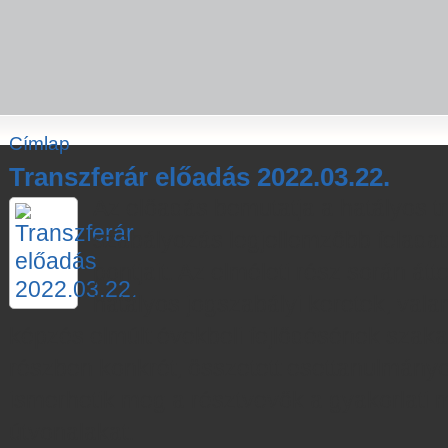
Címlap
Transzferár előadás 2022.03.22.
Az előadás bemutatja a hatályos t
szabályozás legjellemzőbb feladat
pontjait. Az elméleti rész során át
hatályos jogszabályi keretek, valam
képzés elmúlt évekbeli fejlődésének szakas
részben konkrét, összetett esettanulmány
ismerhetik meg a résztvevők a gyakorlati 
útvonalakat.