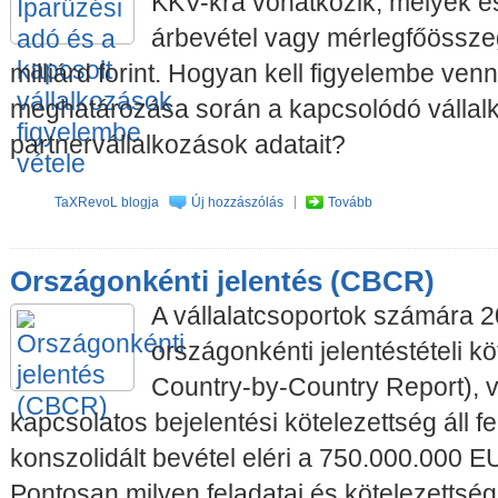
KKV-kra vonatkozik, melyek e
árbevétel vagy mérlegfőösszeg
milliárd forint. Hogyan kell figyelembe ven
meghatározása során a kapcsolódó vállal
partnervállalkozások adatait?
TaXRevoL blogja
Új hozzászólás
Tovább
Országonkénti jelentés (CBCR)
A vállalatcsoportok számára 2
országonkénti jelentéstételi k
Country-by-Country Report), 
kapcsolatos bejelentési kötelezettség áll f
konszolidált bevétel eléri a 750.000.000 
Pontosan milyen feladatai és kötelezettség