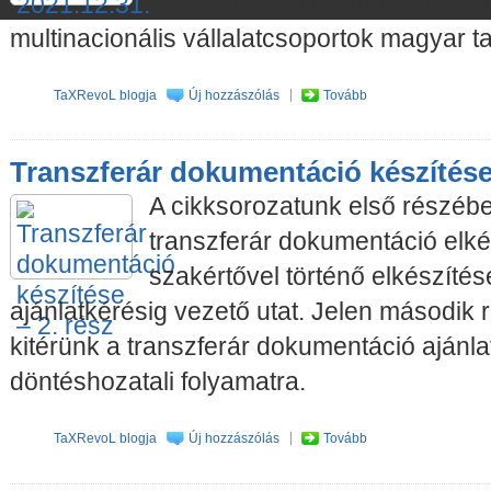
a 750 millió EUR konszolidált 
multinacionális vállalatcsoportok magyar t
TaXRevoL blogja
Új hozzászólás
Tovább
Transzferár dokumentáció készítése 
A cikksorozatunk első részében
transzferár dokumentáció elké
szakértővel történő elkészíté
ajánlatkérésig vezető utat. Jelen második
kitérünk a transzferár dokumentáció ajánla
döntéshozatali folyamatra.
TaXRevoL blogja
Új hozzászólás
Tovább