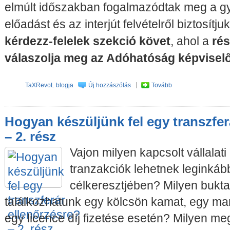
elmúlt időszakban fogalmazódtak meg a gy
előadást és az interjút felvételről biztosítj
kérdezz-felelek szekció követ
, ahol a
rés
válaszolja meg az Adóhatóság képviselő
TaXRevoL blogja
Új hozzászólás
Tovább
Hogyan készüljünk fel egy transzfer
– 2. rész
Vajon milyen kapcsolt vállalati
tranzakciók lehetnek leginká
célkeresztjében? Milyen bukta
találkozhatunk egy kölcsön kamat, egy ma
egy licence díj fizetése esetén? Milyen me