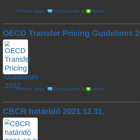
TaXRevoL blogja
Új hozzászólás
Tovább
OECD Transfer Pricing Guidelines 2
[ÚJDONSÁG] OECD közzétette a 
Transzferár Irányelvek a Multinaci
Adóhatóságok számára című kia
Pricing Guidelines - TPG)
TaXRevoL blogja
Új hozzászólás
Tovább
CBCR határidő 2021.12.31.
CBCR KÉSZÍTÉSI KÖTELEZE
BEJELENTÉSI KÖTELEZETTSÉ