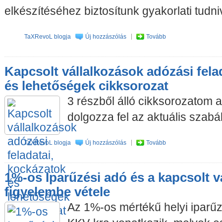
elkészítéséhez biztosítunk gyakorlati tudni
TaXRevoL blogja
Új hozzászólás
Tovább
Kapcsolt vállalkozások adózási fela
és lehetőségek cikksorozat
3 részből álló cikksorozatom 
dolgozza fel az aktuális szabá
TaXRevoL blogja
Új hozzászólás
Tovább
1%-os Iparűzési adó és a kapcsolt v
figyelembe vétele
Az 1%-os mértékű helyi iparűz