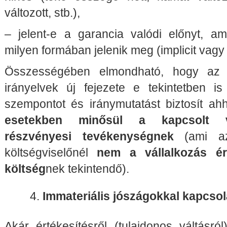
változott, stb.),
– jelent-e a garancia valódi előnyt, am
milyen formában jelenik meg (implicit vagy e
Összességében elmondható, hogy az
irányelvek új fejezete e tekintetben 
szempontot és iránymutatást biztosít a
esetekben minősül a kapcsolt vá
részvényesi tevékenységnek
(ami azt
költségviselőnél
nem a vállalkozás ér
költség
nek tekintendő).
Immateriális jószágokkal kapcsol
Akár értékesítésről (tulajdonos váltásról