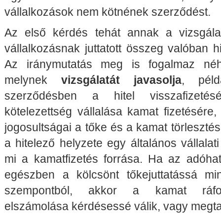
vállalkozások nem kötnének szerződést.
Az első kérdés tehát annak a vizsgála
vállalkozásnak juttatott összeg valóban hi
Az iránymutatás meg is fogalmaz néh
melynek
vizsgálatát javasolja
, péld
szerződésben a hitel visszafizeté
kötelezettség vállalása kamat fizetésére,
jogosultságai a tőke és a kamat törlesztés
a hitelező helyzete egy általános vállalat
mi a kamatfizetés forrása. Ha az adóh
egészben a kölcsönt tőkejuttatássá minő
szempontból, akkor a kamat ráford
elszámolása kérdésessé válik, vagy megt