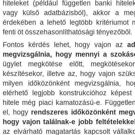
hiteleket (például független banki hitel
vagy külső adatbázisból), akkor a me
érdekében a lehető legtöbb kritériumot m
fenti öt összehasonlíthatósági tényezőből.
Fontos kérdés lehet, hogy vajon az
ad
megvizsgálnia, hogy mennyi a szokás
ügylet megkötése előtt, megkötéseko
készítésekor, illetve az, hogy vajon szü
milyen időközönként megvizsgálnia, h
elérhető legjobb konstrukcióhoz képest a
hitele még piaci kamatozású-e. Független
el, hogy
rendszeres időközönként megvi
hogy vajon találnak-e jobb feltételekkel
az elvárható magatartás kapcsolt vállalk