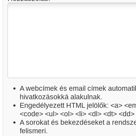
A webcímek és email címek automatik
hivatkozásokká alakulnak.
Engedélyezett HTML jelölők: <a> <em
<code> <ul> <ol> <li> <dl> <dt> <dd>
A sorokat és bekezdéseket a rendsz
felismeri.