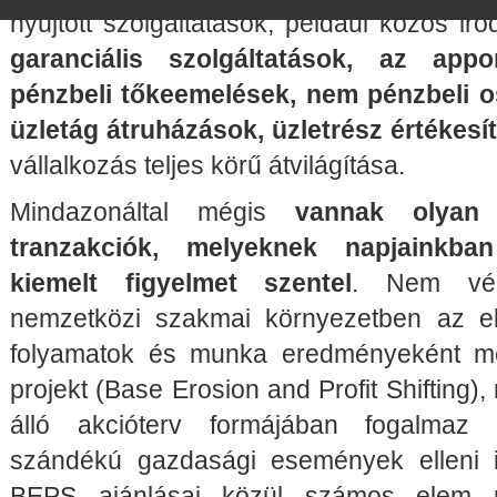
nyújtott szolgáltatások, például közös iro
garanciális szolgáltatások, az app
pénzbeli tőkeemelések, nem pénzbeli os
üzletág átruházások, üzletrész értékesí
vállalkozás teljes körű átvilágítása.
Mindazonáltal mégis
vannak olyan 
tranzakciók, melyeknek napjainkb
kiemelt figyelmet szentel
. Nem véle
nemzetközi szakmai környezetben az el
folyamatok és munka eredményeként m
projekt (Base Erosion and Profit Shifting)
álló akcióterv formájában fogalmaz 
szándékú gazdasági események elleni i
BEPS ajánlásai közül számos elem 