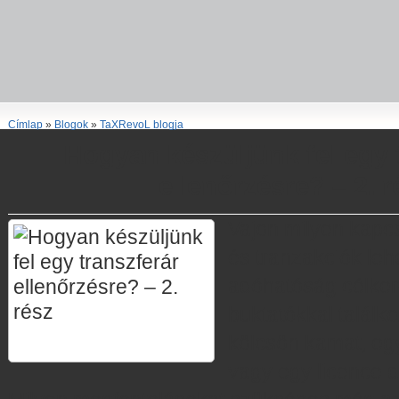
Címlap
»
Blogok
»
TaXRevoL blogja
Hogyan készüljünk fel egy 
ellenőrzésre? – 2. r
Vajon milyen kapcso
és tranzakciók leh
adóhatóság célker
buktatókkal találk
kölcsön kamat, eg
vagy egy licence d