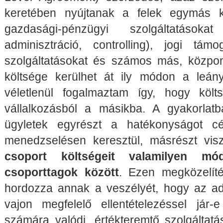
keretében nyújtanak a felek egymás kö
gazdasági-pénzügyi szolgáltatásoka
adminisztráció, controlling), jogi tá
szolgáltatásokat és számos más, központo
költsége kerülhet át ily módon a leán
véletlenül fogalmaztam így, hogy költ
vállalkozásból a másikba. A gyakorlatb
ügyletek egyrészt a hatékonyságot c
menedzselésen keresztül, másrészt vis
csoport költségeit valamilyen m
csoporttagok között
. Ezen megközelít
hordozza annak a veszélyét, hogy az ado
vajon megfelelő ellentételezéssel jár
számára valódi, értékteremtő szolgáltatá