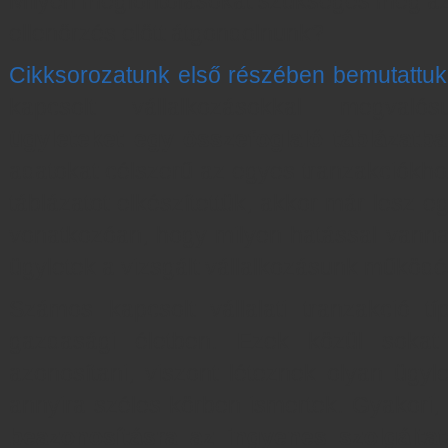
Milyen megfontolásokat szükséges még a
ellenőrzés előtt átgondolnunk?
Cikksorozatunk első részében bemutattuk
kapcsolt vállalkozásokkal megvaló
ügyleteket egy összefoglaló táblázatb
adatokat célszerű az egyes tranzakciókhoz
táblázatot elkészítettük, akkor már lesz e
vonatkozóan, hogy milyen hatással vannak
ügyletek a vizsgált vállalkozásunk működé
Számos kapcsolt vállalati tranzakció tí
gazdasági életben. Ezek közül sokat
azonosítani, viszont léteznek olyan ügyl
annyira széles körben ismertek. Gyakori
beazonosításra az ingyenes szolgálta