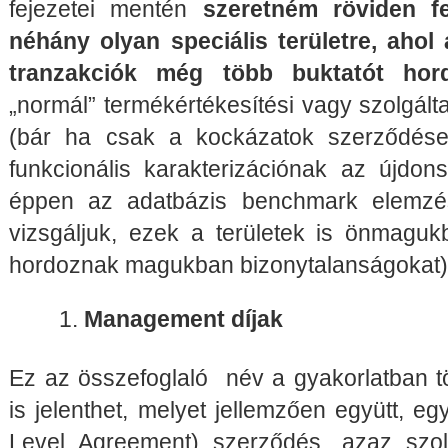
fejezetei mentén
szeretném röviden fe
néhány olyan speciális területre, ahol a
tranzakciók még több buktatót hor
„normál” termékértékesítési vagy szolgálta
(bár ha csak a kockázatok szerződéses
funkcionális karakterizációnak az újdon
éppen az adatbázis benchmark elemzése
vizsgáljuk, ezek a területek is önmag
hordoznak magukban bizonytalanságokat)
Management díjak
Ez az összefoglaló név a gyakorlatban tö
is jelenthet, melyet jellemzően együtt, eg
Level Agreement) szerződés, azaz szol