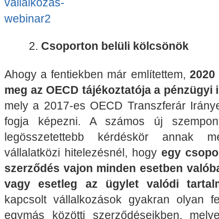
Csoporton belüli kölcsönök
Ahogy a fentiekben már említettem,
2020 
meg az OECD tájékoztatója a pénzügyi
mely a 2017-es OECD Transzferár Irányelv
fogja képezni. A számos új szempont
legösszetettebb kérdéskör annak m
vállalatközi hitelezésnél, hogy
egy csopor
szerződés vajon minden esetben valóban
vagy esetleg az ügylet valódi tartal
kapcsolt vállalkozások gyakran olyan fel
egymás közötti szerződéseikben, melye