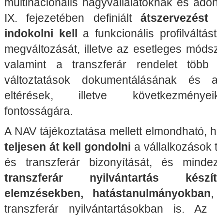
multinacionális nagyvállalatoknak és ad
IX. fejezetében definiált
átszervezést
indokolni kell
a funkcionális profilváltás
megváltozását, illetve az esetleges módsz
valamint a transzferár rendelet több
változtatások dokumentálásának és a
eltérések, illetve következménye
fontosságára.
A NAV tájékoztatása mellett elmondható,
teljesen át kell gondolni
a vállalkozások 
és transzferár bizonyítását, és mindez
transzferár nyilvántartás kész
elemzésekben, hatástanulmányokban
transzferár nyilvántartásokban is. A