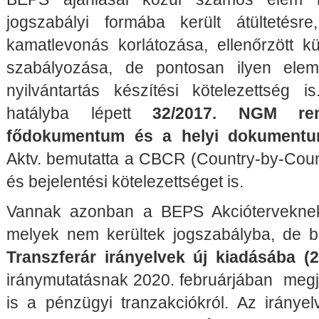
jogszabályi formába került átültetésr
kamatlevonás korlátozása, ellenőrzött kü
szabályozása, de pontosan ilyen elem
nyilvántartás készítési kötelezettség 
hatályba lépett
32/2017. NGM ren
fődokumentum és a helyi dokumentu
Aktv. bemutatta a CBCR (Country-by-Count
és bejelentési kötelezettséget is.
Vannak azonban a BEPS Akcióterveknek
melyek nem kerültek jogszabályba, de 
Transzferár irányelvek új kiadásába (2
iránymutatásnak 2020. februárjában megje
is a pénzügyi tranzakciókról. Az irányel