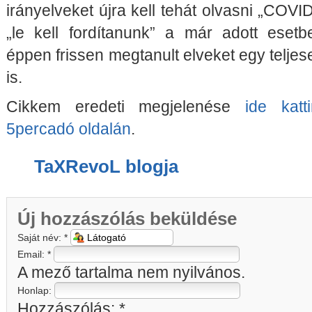
irányelveket újra kell tehát olvasni „COVI
„le kell fordítanunk” a már adott esetbe
éppen frissen megtanult elveket egy telje
is.
Cikkem eredeti megjelenése
ide katt
5percadó oldalán
.
TaXRevoL blogja
Új hozzászólás beküldése
Saját név:
*
Email:
*
A mező tartalma nem nyilvános.
Honlap:
Hozzászólás:
*