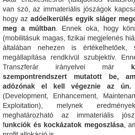
van szó, az immateriális jószágok kapcsá
hogy az
adóelkerülés egyik sláger meg
meg a múltban
. Ennek oka, hogy kön
(mobilitásuk magas, fizikai megjelenés h
általában nehezen is értékelhetőek,
megállapítása rendkívül szubjektív. 
Transzferár irányelvei már
szempontrendszert mutatott be, a
adózónak el kell végeznie az ún
(Development, Enhancement, Maintenan
Exploitation), melynek eredmény
meghatározható az immateriális jós
f
unkciók és kockázatok megoszlása
, a
profit allokáció is.