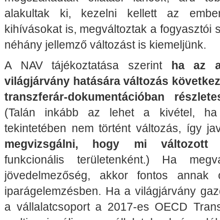
alakultak ki, kezelni kellett az ember
kihívásokat is, megváltoztak a fogyasztói
néhány jellemző változást is kiemeljünk.
A NAV tájékoztatása szerint
ha az ad
világjárvány hatására változás következe
transzferár-dokumentációban részlete
(Talán inkább az lehet a kivétel, ha
tekintetében nem történt változás, így jav
megvizsgálni, hogy mi változott
funkcionális területenként.) Ha megv
jövedelmezőség, akkor fontos annak 
iparágelemzésben. Ha a világjárvány gazd
a vállalatcsoport a 2017-es OECD Trans