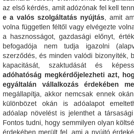
az első kérdés, amit adózónak fel kell ten
e a valós szolgáltatás nyújtás
, amit am
volna független féltől vagy elvégezte voln
a hasznosságot, gazdasági előnyt, érté
befogadója nem tudja igazolni (alap
szerződés, és minden valódi bizonyíték, be
kapacitását, szaktudását és képes
adóhatóság megkérdőjelezheti azt, hog
egyáltalán vállalkozás érdekében mer
megállapítja, akkor nemcsak ennek okán
különbözet okán is adóalapot emeltet
adóalap növelést is jelenthet a társaság
Fontos tudni, hogy semmilyen olyan költs
érdekében merült fel, ami a nyújtó érdeké