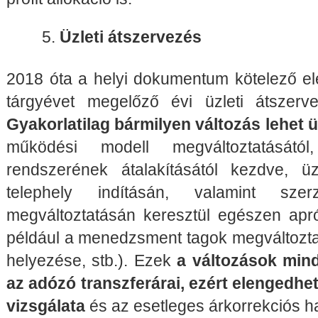
Üzleti átszervezés
2018 óta a helyi dokumentum kötelező el
tárgyévet megelőző évi üzleti átszerv
Gyakorlatilag bármilyen változás lehet ü
működési modell megváltoztatásátó
rendszerének átalakításától kezdve, ü
telephely indításán, valamint szerz
megváltoztatásán keresztül egészen apró
például a menedzsment tagok megváltozt
helyezése, stb.). Ezek
a változások mind
az adózó transzferárai, ezért elengedhe
vizsgálata
és az esetleges árkorrekciós 