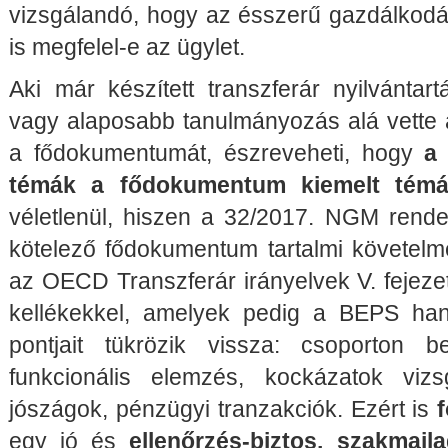
vizsgálandó, hogy az ésszerű gazdálkod
is megfelel-e az ügylet.
Aki már készített transzferár nyilvántar
vagy alaposabb tanulmányozás alá vette a
a fődokumentumát, észreveheti, hogy
a 
témák a fődokumentum kiemelt témá
véletlenül, hiszen a 32/2017. NGM rendel
kötelező fődokumentum tartalmi követe
az OECD Transzferár irányelvek V. fejezeté
kellékekkel, amelyek pedig a BEPS han
pontjait tükrözik vissza: csoporton bel
funkcionális elemzés, kockázatok vizsg
jószágok, pénzügyi tranzakciók. Ezért is
egy jó és
ellenőrzés-biztos, szakmail