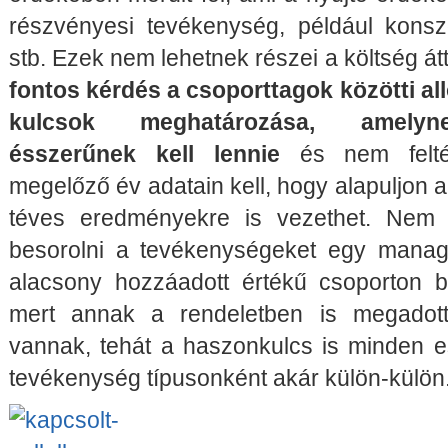
részvényesi tevékenység, például konszo
stb. Ezek nem lehetnek részei a költség át
fontos kérdés a csoporttagok közötti al
kulcsok meghatározása, amelyn
ésszerűnek kell lennie
és nem felté
megelőző év adatain kell, hogy alapuljon 
téves eredményekre is vezethet. Nem 
besorolni a tevékenységeket egy manag
alacsony hozzáadott értékű csoporton bel
mert annak a rendeletben is megadott s
vannak, tehát a haszonkulcs is minden e
tevékenység típusonként akár külön-külön