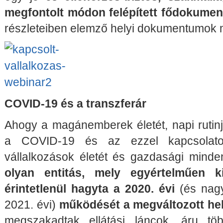
megfontolt módon felépített fődokume
részleteiben elemző helyi dokumentumok
COVID-19 és a transzferár
Ahogy a magánemberek életét, napi rutinja
a COVID-19 és az ezzel kapcsolato
vállalkozások életét és gazdasági minde
olyan entitás, mely egyértelműen 
érintetlenül hagyta a 2020. évi
(és nag
2021. évi)
működését a megváltozott he
megszakadtak ellátási láncok, áru tö