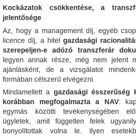
Kockázatok csökkentése, a transzfe
jelentősége
Az, hogy a management díj, egyéb csopor
licence díj, a hitel
gazdasági racionalit
szerepeljen-e adózó transzferár dok
legyen annak része, még nem jelent 
ajánlásként, de a vizsgálatot minden
formában célszerű elvégezni.
Mindamellett a
gazdasági ésszerűség 
korábban megfogalmazta a NAV
: kap
egymás közötti tevékenységében előf
ügyletek, amit független felek ugyan
bonyolítottak volna le. Ilyen esete