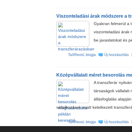
Viszonteladási árak módszere a t
Gyakran felmerül a t
viszonteladási ára
be javaslatokat és p
TaXRevoL blogja
Új hozzászólás
Középvállalati méret besorolás m
A transzferár nyilvá
társaságok vállalati
állásfoglalás alapjá
vállalkozások miatt keletkezett transzferá
TaXRevoL blogja
Új hozzászólás