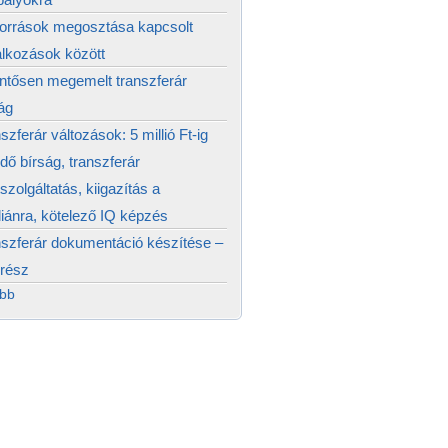
források megosztása kapcsolt
alkozások között
ntősen megemelt transzferár
ág
szferár változások: 5 millió Ft-ig
edő bírság, transzferár
szolgáltatás, kiigazítás a
ánra, kötelező IQ képzés
szferár dokumentáció készítése –
 rész
ább