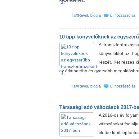
kezeléséhez.
TaXRevoL blogja
Új hozzászólás
10 tipp könyvelőknek az egyszerűb
A transzferárazáss
könyvelőktől az, ho
részét. Két részes 
az átláthatóbb és gyorsabb megoldásho
TaXRevoL blogja
Új hozzászólás
Társasági adó változások 2017-b
A 2016-os év folyamá
változásokat foglalj
életbe lépő legfont