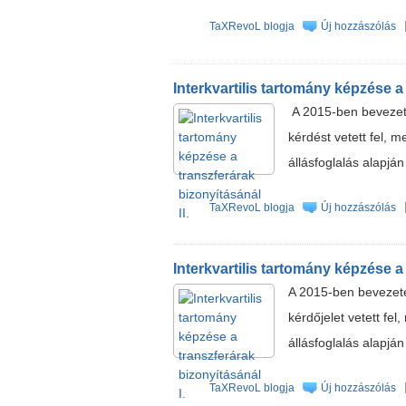
TaXRevoL blogja
Új hozzászólás
Interkvartilis tartomány képzése a 
A 2015-ben bevezete
kérdést vetett fel, 
állásfoglalás alapjá
TaXRevoL blogja
Új hozzászólás
Interkvartilis tartomány képzése a 
A 2015-ben bevezetet
kérdőjelet vetett fe
állásfoglalás alapjá
TaXRevoL blogja
Új hozzászólás