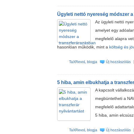
Ügyleti nettó nyereség módszer a
Az ügyleti nettó nye
amelyet egy adóalany
megfelelő alapra vet
hasonlóan működik, mint a
költség és j
TaXRevoL blogja
Új hozzászólás
5 hiba, amin elbukhatja a transzfer
A kapcsolt vállalkozá
megbüntetheti a NAV
megfelelő adattartal
5 hiba, amin elcsúsz
TaXRevoL blogja
Új hozzászólás