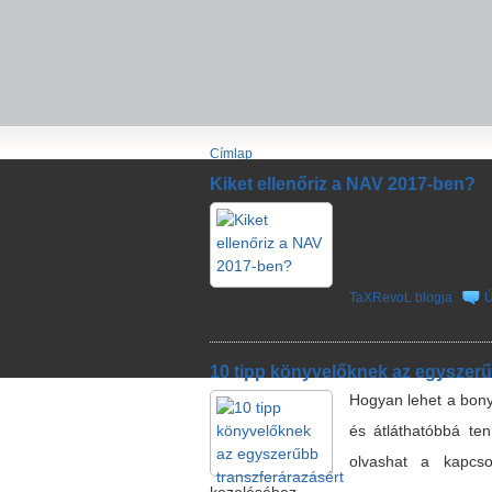
Címlap
Kiket ellenőriz a NAV 2017-ben?
2017. február 21-én 
kik és milyen terüle
TaXRevoL blogja
Ú
10 tipp könyvelőknek az egyszerűb
Hogyan lehet a bony
és átláthatóbbá ten
olvashat a kapcso