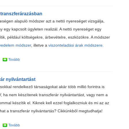
 transzferárazásban
reségen alapuló módszer azt a nettó nyereséget vizsgálja,
 egy kapcsolt ügyleten realizál. A nettó nyereséget egy
ítik, például költségekre, árbevételre, eszközökre. A módszer
övedelem módszer
, illetve a
viszonteladási árak módszere
.
Tovább
ár nyilvántartást
sokkal rendelkező társaságokat akár több millió forintra is
, ha nem készítenek transzferár nyilvántartást, vagy nem a
ommal készítik el. Kiknek kell ezzel foglalkozniuk és mi az az
hat a transzferár nyilvántartás? Cikkünkből megtudhatja!
Tovább