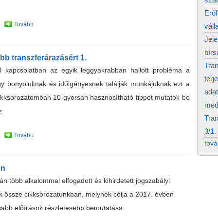
Erő
Tovább
váll
Jele
bírs
b transzferárazásért 1.
Tran
al kapcsolatban az egyik leggyakrabban hallott probléma a
terj
gy bonyolultnak és időigényesnek találják munkájuknak ezt a
adat
cikksorozatomban 10 gyorsan hasznosítható tippet mutatok be
medi
z.
Tran
3/1.
Tovább
tov
en
n több alkalommal elfogadott és kihirdetett jogszabályi
uk össze cikksorozatunkban, melynek célja a 2017. évben
osabb előírások részletesebb bemutatása.