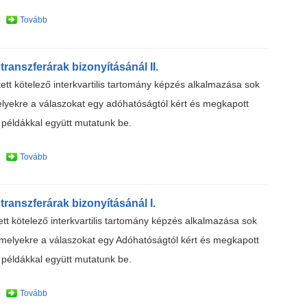
Tovább
transzferárak bizonyításánál II.
tt kötelező interkvartilis tartomány képzés alkalmazása sok
melyekre a válaszokat egy adóhatóságtól kért és megkapott
n példákkal együtt mutatunk be.
Tovább
transzferárak bizonyításánál I.
t kötelező interkvartilis tartomány képzés alkalmazása sok
l, melyekre a válaszokat egy Adóhatóságtól kért és megkapott
n példákkal együtt mutatunk be.
Tovább