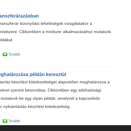
ranszferárazásban
ranszferár bizonyítási lehetőségek vizsgálatakor a
k módszere. Cikkünkben a módszer alkalmazásához mutatunk
éldákat.
Tovább
eghatározása példán keresztül
ntartás készítési kötelezettséget alapvetően meghatározza a
 méret szerinti besorolása. Cikkünkben egy adóhatósági
n mutatunk be egy olyan példát, amelynél a kapcsolódó
r nyilvántartás készítési kötelezettség.
Tovább