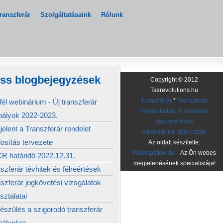
ranszferár
Szolgáltatásaink
Rólunk
iss blogbejegyzések
Copyright © 2012
Taxrevolutions.hu
él webinárium - Új transzferár
Transzferár
*
Transzferár
nyilvántartás, Transzferár
bályok 2022-2023.
dokumentáció
elent a Transzferár rendelet
Adatvédelmi tájékoztató
osítás tervezete
Az oldalt készítette:
Weblaptitkok.hu
- Az Ön webes
R határidő 2022.12.31.
megjelenésének specialistája!
szferár tévhitek és félreértések
szferár jogkövetési vizsgálatok
sztalatai
észülés a szigorodó transzferár
bályokra