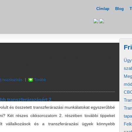
Címlap
Blog
T
Fr
a NAV közzétette az idei ellenőrzési irányokat. Nézzük meg,
Ügyf
ten számíthatnak az Adóhatóság kiemelt figyelmére idén!
sza
Megj
j hozzászólás
Tovább
mód
CBC
b transzferárazásért 2.
Tran
olult és összetett transzferárazási munkálatokat egyszerűbbé
Tran
ni? Két részes cikksorozatom 2. részében további tippeket
tapa
Felk
lt vállalkozások és a transzferárazási ügyek könnyebb
sza