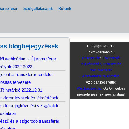
ranszferár
Szolgáltatásaink
Rólunk
iss blogbejegyzések
Copyright © 2012
Taxrevolutions.hu
él webinárium - Új transzferár
Transzferár
*
Transzferár
nyilvántartás, Transzferár
bályok 2022-2023.
dokumentáció
elent a Transzferár rendelet
Adatvédelmi tájékoztató
osítás tervezete
Az oldalt készítette:
Weblaptitkok.hu
- Az Ön webes
R határidő 2022.12.31.
megjelenésének specialistája!
szferár tévhitek és félreértések
szferár jogkövetési vizsgálatok
sztalatai
észülés a szigorodó transzferár
bályokra