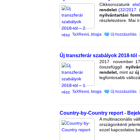
Cikksorozatunk
els
rendelet
(
32/2017. 
nyilvántartási for
részletezésre. Mai 
TaXRevoL blogja
Új hozzászólás
Új transzferár szabályok 2018-tól –
2017. november 17-
összefüggő
nyilvá
rendelet,
mint az
új
legfontosabb változá
TaXRevoL blogja
Új hozzászólás
Country-by-Country report - Bejel
A multinacionális vá
országonkénti jelent
ezzel kapcsolatos be