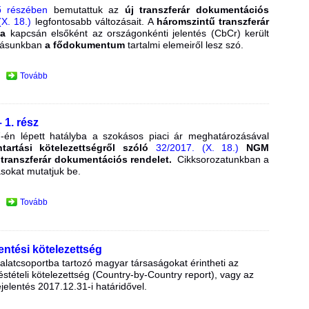
ő részében
bemutattuk az
új transzferár dokumentációs
(X. 18.)
legfontosabb változásait. A
háromszintű transzferár
ma
kapcsán elsőként az országonkénti jelentés (CbCr) került
írásunkban
a
fődokumentum
tartalmi elemeiről lesz szó.
Tovább
 1. rész
én lépett hatályba a szokásos piaci ár meghatározásával
ntartási kötelezettségről szóló
32/2017. (X. 18.)
NGM
 transzferár dokumentációs rendelet.
Cikksorozatunkban a
sokat mutatjuk be.
Tovább
entési kötelezettség
llalatcsoportba tartozó magyar társaságokat érintheti az
éstételi kötelezettség (Country-by-Country report), vagy az
jelentés 2017.12.31-i határidővel.