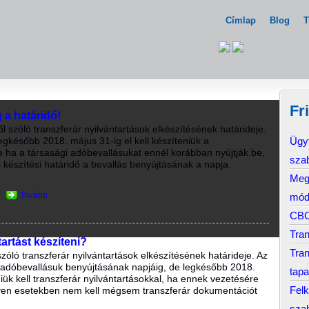
Címlap
Blog
T
Fr
 a határidő!
l szóló transzferár nyilvántartások elkészítésének határideje.
egkésőbb 2018. május 31-ig el kell készíteniük a
Ügyf
de ha a társasági adóbevallásukat ennél korábban nyújtják be,
sza
s készítési határidő a bevallás benyújtásának a napja.
Megj
Tovább
mód
CBC
Tran
tartást készíteni?
Tran
zóló transzferár nyilvántartások elkészítésének határideje. Az
 adóbevallásuk benyújtásának napjáig, de legkésőbb 2018.
tapa
ük kell transzferár nyilvántartásokkal, ha ennek vezetésére
Felk
lyen esetekben nem kell mégsem transzferár dokumentációt
sza