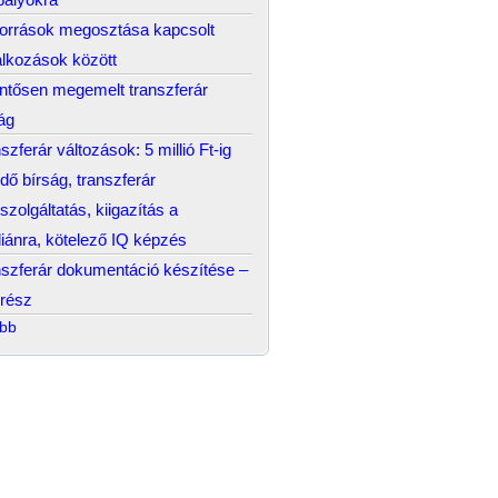
források megosztása kapcsolt
alkozások között
ntősen megemelt transzferár
ág
szferár változások: 5 millió Ft-ig
edő bírság, transzferár
szolgáltatás, kiigazítás a
ánra, kötelező IQ képzés
szferár dokumentáció készítése –
 rész
ább