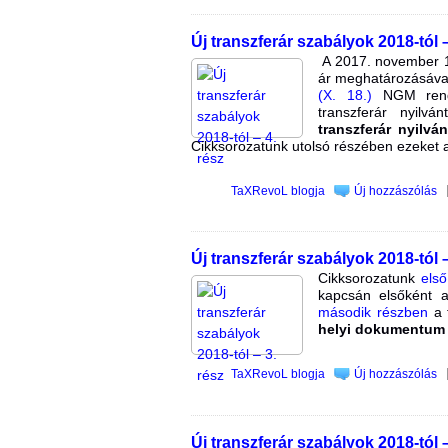
Új transzferár szabályok 2018-tól –
A 2017. november 17-
ár meghatározásáva
(X. 18.)
NGM rend
transzferár nyilvá
transzferár nyilván
Cikksorozatunk utolsó részében ezeket 
TaXRevoL blogja
Új hozzászólás
Új transzferár szabályok 2018-tól –
Cikksorozatunk
els
kapcsán elsőként
második részben
a 
helyi dokumentum
TaXRevoL blogja
Új hozzászólás
Új transzferár szabályok 2018-tól –