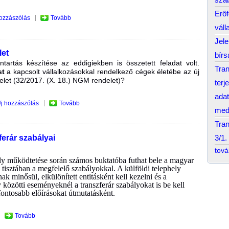
Erő
ozzászólás
Tovább
váll
Jele
let
bírs
ántartás készítése az eddigiekben is összetett feladat volt.
Tran
st
a kapcsolt vállalkozásokkal rendelkező cégek életébe az új
let (32/2017. (X. 18.) NGM rendelet)?
terj
adat
j hozzászólás
Tovább
medi
Tran
3/1.
ferár szabályai
tov
ely működtetése során számos buktatóba futhat bele a magyar
s tisztában a megfelelő szabályokkal. A külföldi telephely
ak minősül, elkülönített entitásként kell kezelni és a
y közötti eseményeknél a transzferár szabályokat is be kell
fontosabb előírásokat útmutatásként.
Tovább