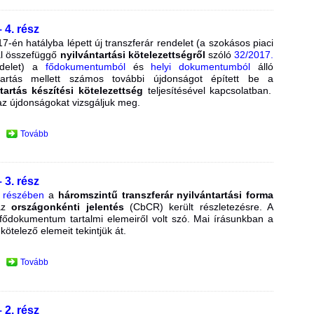
 4. rész
én hatályba lépett új transzferár rendelet (a szokásos piaci
l összefüggő
nyilvántartási kötelezettségről
szóló
32/2017.
elet) a
fődokumentumból
és
helyi dokumentumból
álló
ntartás mellett számos további újdonságot épített be a
tartás készítési kötelezettség
teljesítésével kapcsolatban.
az újdonságokat vizsgáljuk meg.
Tovább
 3. rész
ő részében
a
háromszintű transzferár nyilvántartási forma
 az
országonkénti jelentés
(CbCR) került részletezésre. A
fődokumentum tartalmi elemeiről volt szó. Mai írásunkban a
kötelező elemeit tekintjük át.
Tovább
 2. rész