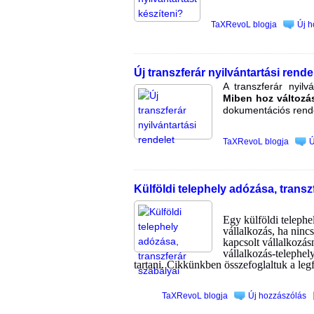
TaXRevoL blogja
Új h
Új transzferár nyilvántartási rende
A transzferár nyilv
Miben hoz változá
dokumentációs rende
TaXRevoL blogja
Ú
Külföldi telephely adózása, transz
Egy külföldi teleph
vállalkozás, ha ninc
kapcsolt vállalkozásn
vállalkozás-telephel
tartani. Cikkünkben összefoglaltuk a leg
TaXRevoL blogja
Új hozzászólás