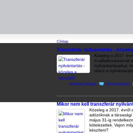
Címlap
Transzferár nyilvántartás - közeleg
Közeleg a 2017. évrő
A vállalkozásoknak l
nyilvántartásaikat, 
akkor a nyilvántartá
TaXRevoL blogja
Új hozzászólás
Mikor nem kell transzferár nyilván
Közeleg a 2017. évről s
adózóknak a társasági
május 31-ig rendelkezni
kötelezettek. Vajon mi
készíteni?