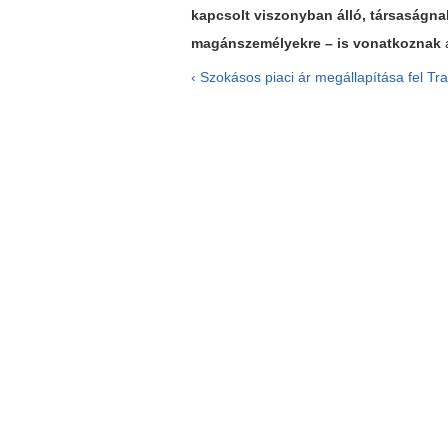
kapcsolt viszonyban álló, társaságna
magánszemélyekre – is vonatkoznak
a
‹ Szokásos piaci ár megállapítása
fel
Tra