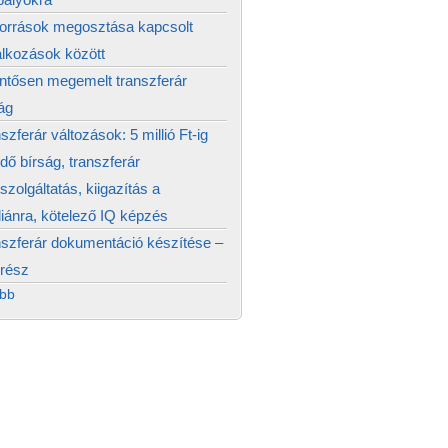
források megosztása kapcsolt
alkozások között
ntősen megemelt transzferár
ág
szferár változások: 5 millió Ft-ig
edő bírság, transzferár
szolgáltatás, kiigazítás a
ánra, kötelező IQ képzés
szferár dokumentáció készítése –
 rész
ább