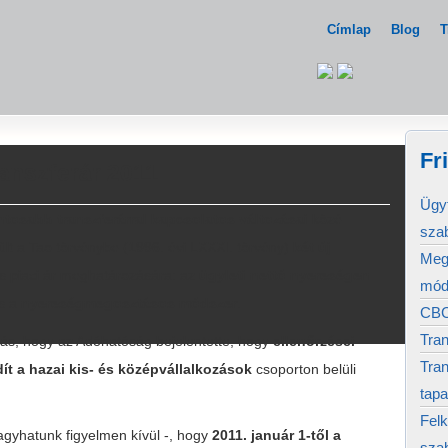
Címlap
Blog
T
Fr
anszferár 2011
Ügyf
ntosabb transzferárral kapcsolatos változásai
közé
sza
rült a Tao törvénybe (1996. évi LXXXI. törvény)
két új
Megj
 piaci ár meghatározására: az
ügyleti nettó nyereségen
mód
s a
nyereségmegosztásos módszer
.
CBC
Tran
zás, hogy az Adóhatóság bejelentette, hogy
ellenőrzései
Tran
ít a hazai kis- és középvállalkozások
csoporton belüli
tapa
Felk
gyhatunk figyelmen kívül -, hogy
2011. január 1-től a
sza