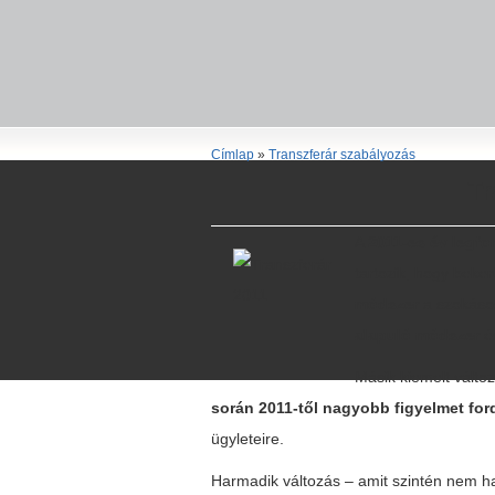
Címlap
»
Transzferár szabályozás
Tr
A
2011-es év legfo
tartozik, hogy beke
módszer
a szokásos
alapuló módszer
é
Másik kiemelt válto
során 2011-től nagyobb figyelmet ford
ügyleteire.
Harmadik változás – amit szintén nem ha