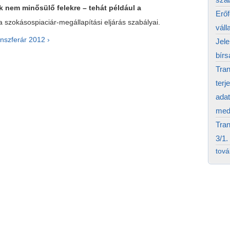
k nem minősülő felekre – tehát például a
Erő
 szokásospiaciár-megállapítási eljárás szabályai.
váll
nszferár 2012 ›
Jele
bírs
Tran
terj
adat
medi
Tran
3/1.
tov