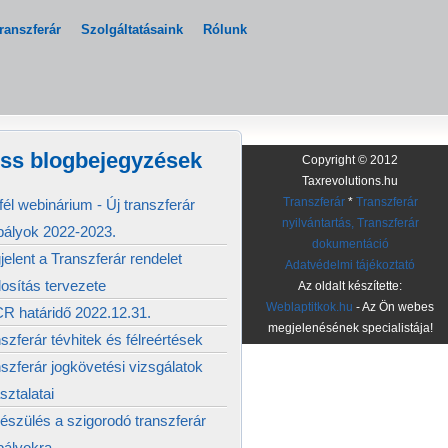
ranszferár
Szolgáltatásaink
Rólunk
iss blogbejegyzések
Copyright © 2012
Taxrevolutions.hu
él webinárium - Új transzferár
Transzferár
*
Transzferár
nyilvántartás, Transzferár
bályok 2022-2023.
dokumentáció
elent a Transzferár rendelet
Adatvédelmi tájékoztató
osítás tervezete
Az oldalt készítette:
Weblaptitkok.hu
- Az Ön webes
R határidő 2022.12.31.
megjelenésének specialistája!
szferár tévhitek és félreértések
szferár jogkövetési vizsgálatok
sztalatai
észülés a szigorodó transzferár
bályokra