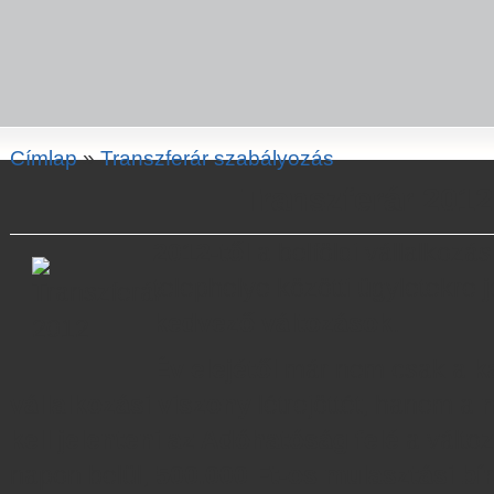
Címlap
»
Transzferár szabályozás
Transzferár 2012
2012-től
a belföldi vállalkozá
telephelye közötti ügyletekre
kedvező változások
.
Év elejétől
már nem csak a
k
vállalkozási viszony
létrejöttét, hanem a
kell jelenteni az Adóhatóság felé
a változ
napon belül,
500.000 Ft-os mulasztási bír