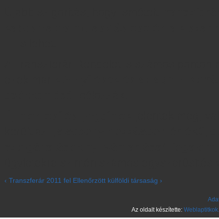
Újabb szigorítás, hogy ismételt
transzferá
kapcsolatos mulasztás esetén a kiszabha
Ft
is lehet.
A Transzferár Rendelet is számos ponton m
ezek már
könnyítések és az adminisztrá
csökkentését
célozzák.
Új mentesítési jogcímek
jelentek meg, va
került az
„alacsony hozzáadott értékű, c
szolgáltatások nyilvántartása” fogalom
ügyletekre szintén számos egyszerűsítés 
‹ Transzferár 2011
fel
Ellenőrzött külföldi társaság ›
Adat
Az oldalt készítette:
Weblaptitkok