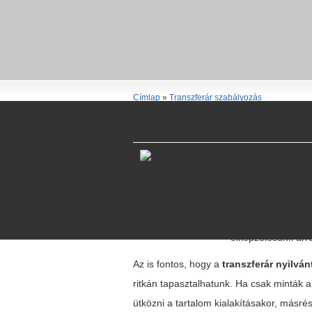
Címlap
»
Transzferár szabályozás
Transzfer
A transzferár nyil
elképzelés, hogy k
a dokumentációt. E
A minták abban t
elképzelésünk arró
Az is fontos, hogy a
transzferár nyilvá
ritkán tapasztalhatunk. Ha csak minták 
ütközni a tartalom kialakításakor, másré