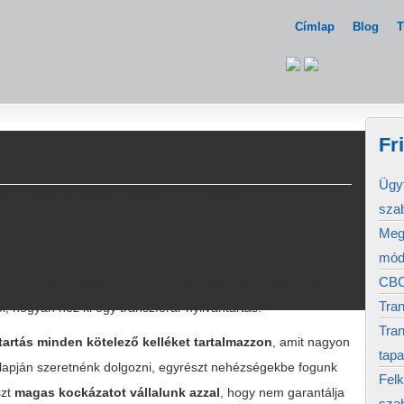
Címlap
Blog
T
Fr
ár nyilvántartás minta
Ügyf
vántartásoknál sajnos általában nem működik az az
sza
érek egy mintát és az alapján teljes körűen el tudom készíteni
Megj
z egy félreértés.
mód
CBC
udnak segítséget nyújtani
, hogy egyáltalán legyen egy
Tran
l, hogyan néz ki egy transzferár nyilvántartás.
Tran
ntartás minden kötelező kelléket tartalmazzon
, amit nagyon
tapa
alapján szeretnénk dolgozni, egyrészt nehézségekbe fogunk
Felk
szt
magas kockázatot vállalunk azzal
, hogy nem garantálja
sza