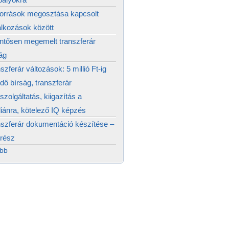
források megosztása kapcsolt
alkozások között
ntősen megemelt transzferár
ág
szferár változások: 5 millió Ft-ig
edő bírság, transzferár
szolgáltatás, kiigazítás a
ánra, kötelező IQ képzés
szferár dokumentáció készítése –
 rész
ább