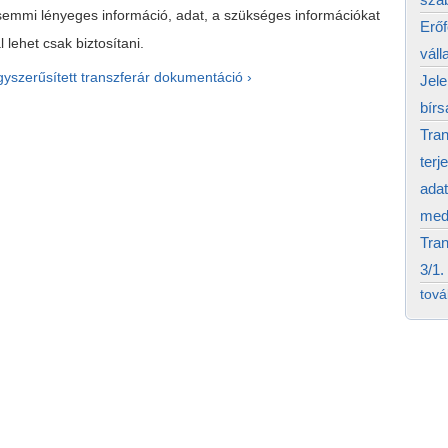
semmi lényeges információ, adat, a szükséges információkat
Erő
 lehet csak biztosítani.
váll
yszerűsített transzferár dokumentáció ›
Jele
bírs
Tran
terj
adat
medi
Tran
3/1.
tov