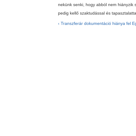
nekünk senki, hogy abból nem hiányzik 
pedig kellő szaktudással és tapasztalattal
‹ Transzferár dokumentáció hiánya
fel
Eg