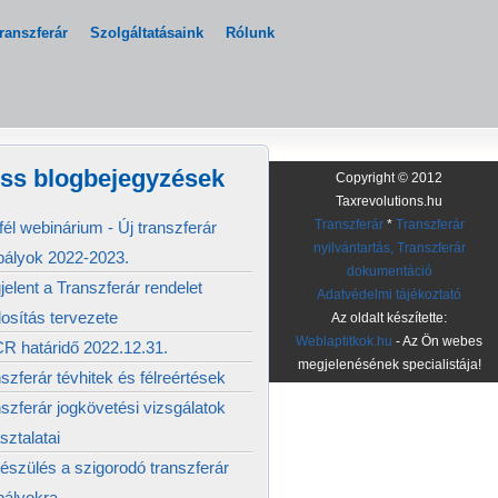
ranszferár
Szolgáltatásaink
Rólunk
iss blogbejegyzések
Copyright © 2012
Taxrevolutions.hu
él webinárium - Új transzferár
Transzferár
*
Transzferár
nyilvántartás, Transzferár
bályok 2022-2023.
dokumentáció
elent a Transzferár rendelet
Adatvédelmi tájékoztató
osítás tervezete
Az oldalt készítette:
Weblaptitkok.hu
- Az Ön webes
R határidő 2022.12.31.
megjelenésének specialistája!
szferár tévhitek és félreértések
szferár jogkövetési vizsgálatok
sztalatai
észülés a szigorodó transzferár
bályokra