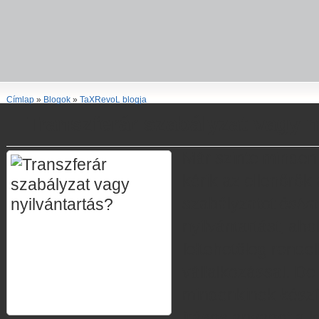
Címlap
»
Blogok
»
TaXRevoL blogja
Transzferár szabályzat vagy n
Már szinte minden
kérik az ellenőrök 
szabályzatot és/va
nyilvántartást, aho
feltehetőleg rende
vállalkozással. D
mindenkinek készí
írásos anyagot a k