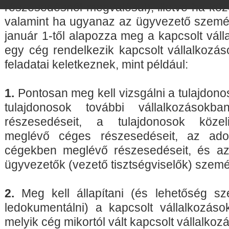
részesedésnél megvalósul), illetve ha közö
valamint ha ugyanaz az ügyvezető személ
január 1-től alapozza meg a kapcsolt válla
egy cég rendelkezik kapcsolt vállalkozás
feladatai keletkeznek, mint például:
1.
Pontosan meg kell vizsgálni a tulajdonos
tulajdonosok további vállalkozások
részesedéseit, a tulajdonosok közel
meglévő céges részesedéseit, az ado
cégekben meglévő részesedéseit, és az 
ügyvezetők (vezető tisztségviselők) szemé
2.
Meg kell állapítani (és lehetőség sze
ledokumentálni) a kapcsolt vállalkozáso
melyik cég mikortól vált kapcsolt vállalkoz