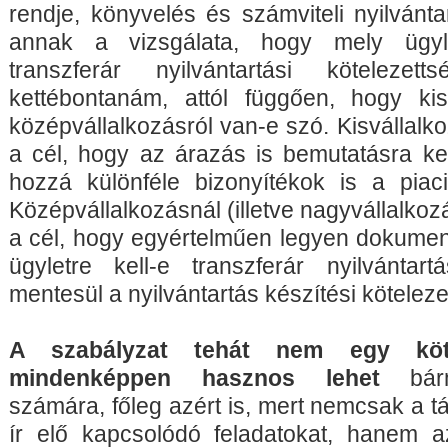
rendje, könyvelés és számviteli nyilvánta
annak a vizsgálata, hogy mely ügyle
transzferár nyilvántartási köteleze
kettébontanám, attól függően, hogy kis
középvállalkozásról van-e szó. Kisvállalko
a cél, hogy az árazás is bemutatásra ker
hozzá különféle bizonyítékok is a piac
Középvállalkozásnál (illetve nagyvállalkoz
a cél, hogy egyértelműen legyen dokument
ügyletre kell-e transzferár nyilvántart
mentesül a nyilvántartás készítési kötelezet
A szabályzat tehát nem egy köt
mindenképpen hasznos lehet
bárme
számára, főleg azért is, mert nemcsak a t
ír elő kapcsolódó feladatokat, hanem a