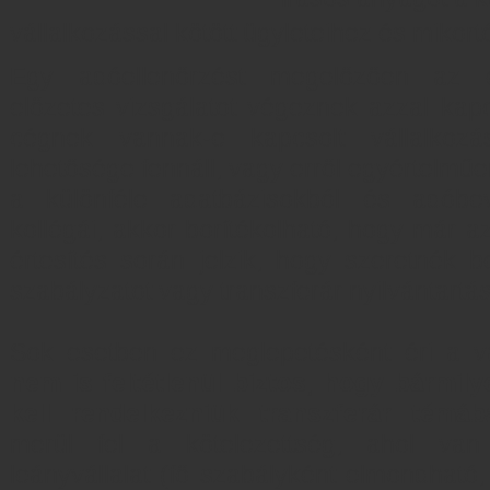
vállalkozással kötött ügyleteihez és mikort
Egy adóellenőrzést megelőzően az el
előzetes vizsgálatot végeznek azzal kap
cégnek vannak-e kapcsolt vállalko
lehetősége fennáll, vagy erről egyértelm
a különféle adatbázisokból és adóbe
kollégái, akkor borítékolható, hogy már az
értesítés során jelzik, hogy szeretnék b
szabályzatot vagy transzferár nyilvántartá
Sok esetben ez meglepetésként éri a vá
nem is feltétlenül biztos, hogy bármil
kell rendelkezniük transzferár témáb
merül fel a kötelezettség, ahol van
leányvállalat (fő szabályként elmondható,