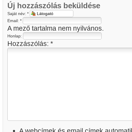
Új hozzászólás beküldése
Saját név:
*
Email:
*
A mező tartalma nem nyilvános.
Honlap:
Hozzászólás:
*
A webcímek és email címek automatik