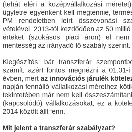
(tehát eléri a középvállalkozási méretet
ügyletre egyenként kell megtennie, termé
PM rendeletben leírt összevonási sz
vételével. 2013-tól kezdődően az 50 millió 
értéket (szokásos piaci áron) el nem
mentesség az irányadó fő szabály szerint.
Kiegészítés: bár transzferár szempontbó
számít, azért fontos megnézni a 01.01-i 
évben, mert
az innovációs járulék kötele
napján fennálló vállalkozási mérethez köti
tekintetében már nem kell összeszámítani
(kapcsolódó) vállalkozásokat, ez a kötel
2014 között állt fenn.
Mit jelent a transzferár szabályzat?