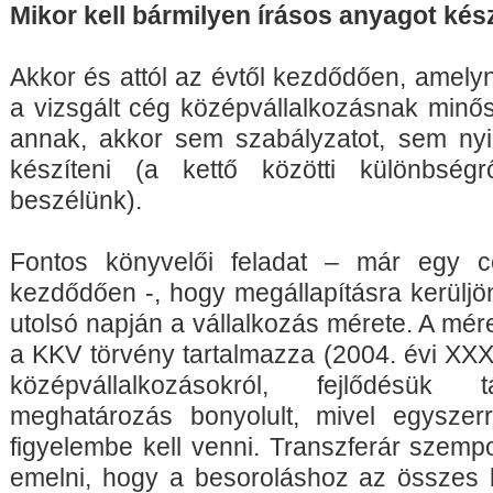
Mikor kell bármilyen írásos anyagot kés
Akkor és attól az évtől kezdődően, amely
a vizsgált cég középvállalkozásnak minő
annak, akkor sem szabályzatot, sem nyil
készíteni (a kettő közötti különbség
beszélünk).
Fontos könyvelői feladat – már egy c
kezdődően -, hogy megállapításra kerüljö
utolsó napján a vállalkozás mérete. A mére
a KKV törvény tartalmazza (2004. évi XXXI
középvállalkozásokról, fejlődésük 
meghatározás bonyolult, mivel egyszer
figyelembe kell venni. Transzferár szempon
emelni, hogy a besoroláshoz az összes k