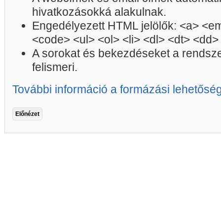
hivatkozásokká alakulnak.
Engedélyezett HTML jelölők: <a> <em
<code> <ul> <ol> <li> <dl> <dt> <dd>
A sorokat és bekezdéseket a rendsz
felismeri.
További információ a formázási lehetősé