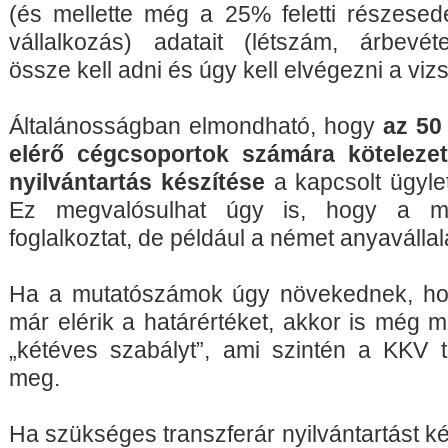
(és mellette még a 25% feletti részesed
vállalkozás) adatait (létszám, árbevét
össze kell adni és úgy kell elvégezni a vizs
Általánosságban elmondható, hogy
az 50
elérő cégcsoportok számára kötelezet
nyilvántartás készítése
a kapcsolt ügyle
Ez megvalósulhat úgy is, hogy a m
foglalkoztat, de például a német anyavállal
Ha a mutatószámok úgy növekednek, ho
már elérik a határértéket, akkor is még m
„kétéves szabályt”, ami szintén a KKV t
meg.
Ha szükséges transzferár nyilvántartást k