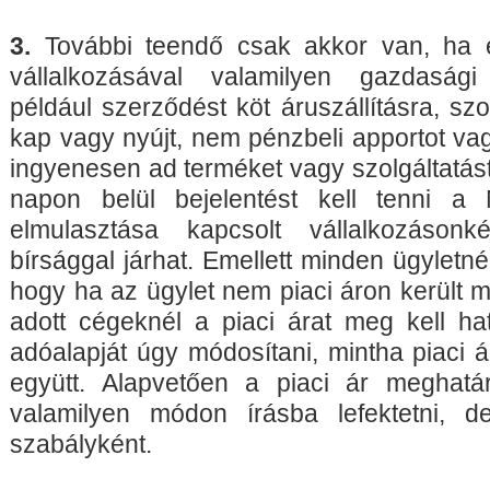
3.
További teendő csak akkor van, ha 
vállalkozásával valamilyen gazdasági
például szerződést köt áruszállításra, szo
kap vagy nyújt, nem pénzbeli apportot vagy
ingyenesen ad terméket vagy szolgáltatást
napon belül bejelentést kell tenni a
elmulasztása kapcsolt vállalkozáson
bírsággal járhat. Emellett minden ügyletnél 
hogy ha az ügylet nem piaci áron került 
adott cégeknél a piaci árat meg kell hat
adóalapját úgy módosítani, mintha piaci 
együtt. Alapvetően a piaci ár meghatá
valamilyen módon írásba lefektetni, 
szabályként.