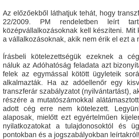
Az előzőekből láthatjuk tehát, hogy transzf
22/2009. PM rendeletben leírt ta
középvállalkozásoknak kell készíteni. Mit 
a vállalkozásoknak, akik nem érik el ezt a
Írásbeli kötelezettségük ezeknek a cé
náluk az Adóhatóság feladata azt bizonyít
felek az egymással kötött ügyleteik sor
alkalmazták. Ha az adóellenőr egy kisvá
transzferár szabályzatot (nyilvántartást), a
részére a mutatószámokkal alátámasztott
adott cég erre nem kötelezett. Legy
alaposak, mielőtt ezt egyértelműen kijele
nyilatkozatokat a tulajdonosoktól és üg
pontokban és a jogszabályokban leírtakról