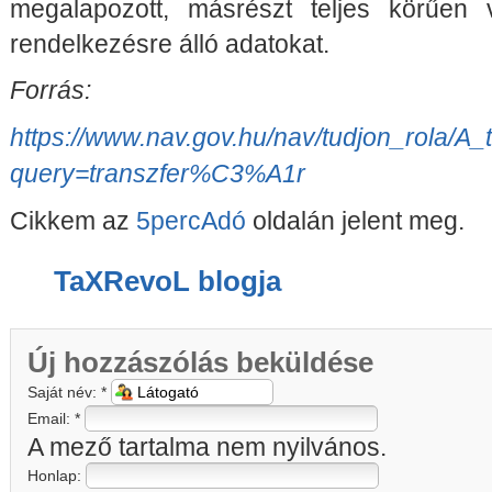
megalapozott, másrészt teljes körűen 
rendelkezésre álló adatokat.
Forrás:
https://www.nav.gov.hu/nav/tudjon_rola/A_t
query=transzfer%C3%A1r
Cikkem az
5percAdó
oldalán jelent meg.
TaXRevoL blogja
Új hozzászólás beküldése
Saját név:
*
Email:
*
A mező tartalma nem nyilvános.
Honlap: