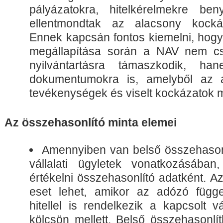
pályázatokra, hitelkérelmekre benyú
ellentmondtak az alacsony kocká
Ennek kapcsán fontos kiemelni, hogy a
megállapítása során a NAV nem cs
nyilvántartásra támaszkodik, ha
dokumentumokra is, amelyből az a
tevékenységek és viselt kockázatok 
Az összehasonlító minta elemei
Amennyiben van belső összehasonl
vállalati ügyletek vonatkozásában
értékelni összehasonlító adatként. Az
eset lehet, amikor az adózó függet
hitellel is rendelkezik a kapcsolt vá
kölcsön mellett. Belső összehasonlí