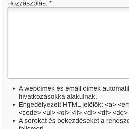
Hozzászólás:
*
A webcímek és email címek automatik
hivatkozásokká alakulnak.
Engedélyezett HTML jelölők: <a> <em
<code> <ul> <ol> <li> <dl> <dt> <dd>
A sorokat és bekezdéseket a rendsz
felismeri.