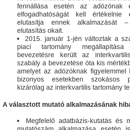
fennállása esetén az adózónak 
elfogadhatóságát kell értékelni
elutasítja ennek alkalmazását 
elutasítás okait.
2015. január 1-jén változtak a s
piaci tartomány megállapítása
bevezetésre került az interkvarti
szabály a bevezetése óta kis mértékb
amelyet az adózóknak figyelemmel ke
bizonyos esetekben szokásos p
kizárólag az interkvartilis tartomány te
A választott mutató alkalmazásának hib
Megfelelő adatbázis-kutatás és 
mutatószám alkalmazása esetén is