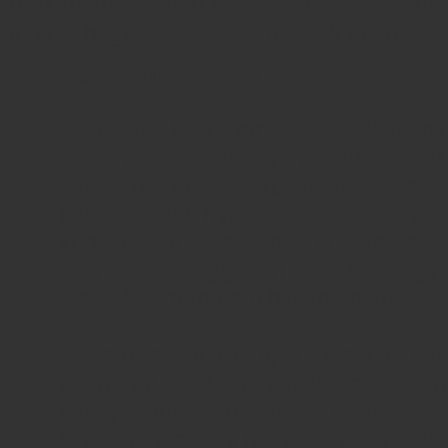
nyilvántartásokban felépített módszertani 
fontos, hogy azokat az érintettek megfelel
Adatbázis szűrés hibái
Nem felel meg az előírások
dokumentációban olyan adatbázis kut
amely nem rekonstruálható és nem e
adatbázisból nyert adatok, amelybe
konszolidált beszámolók adatai
tekinthetők független adatnak, íg
elemzés során nem használhatóak.
Nem felelnek meg a jövedelmezős
azon mutatók, amelyek esetébe
amelyekből származnak, nem kerüln
kapott adatok így nem ellenőrizhetőe