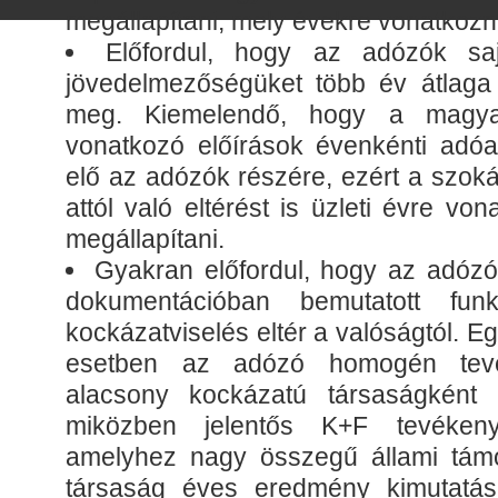
megállapítani, mely évekre vonatkozn
Előfordul, hogy az adózók sa
jövedelmezőségüket több év átlaga
meg. Kiemelendő, hogy a magya
vonatkozó előírások évenkénti adóal
elő az adózók részére, ezért a szoká
attól való eltérést is üzleti évre v
megállapítani.
Gyakran előfordul, hogy az adózók
dokumentációban bemutatott funk
kockázatviselés eltér a valóságtól. 
esetben az adózó homogén tevé
alacsony kockázatú társaságként
miközben jelentős K+F tevékeny
amelyhez nagy összegű állami támo
társaság éves eredmény kimutatá