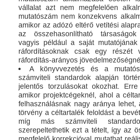
vállalat azt nem megfelelően alkal
mutatószám nem konzekvens alkalma
amikor az adózó eltérő vetítési alapr
az összehasonlítható társaságok
vagyis például a saját mutatójána
ráfordításoknak csak egy részét 
ráfordítás-arányos jövedelmezőségné
A könyvvezetés és a mutatósz
számviteli standardok alapján törté
jelentős torzulásokat okozhat. Err
amikor projektcégeknél, ahol a célt
felhasználásnak nagy aránya lehet, 
törvény a céltartalék feloldást a bevét
míg más számviteli standardo
szerepeltethetik ezt a tételt, így az
megfelelő korrekcióval mutathat reál