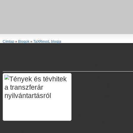
Címlap
»
Blogok
»
TaXRevoL blogja
Tények és tévhitek a tra
nyilvántartásról – 5.
Cikksorozatunk
Adóhivatal által
témájában kö
szűrési és mód
mutatja be. Az ad
jellemzőnek mond