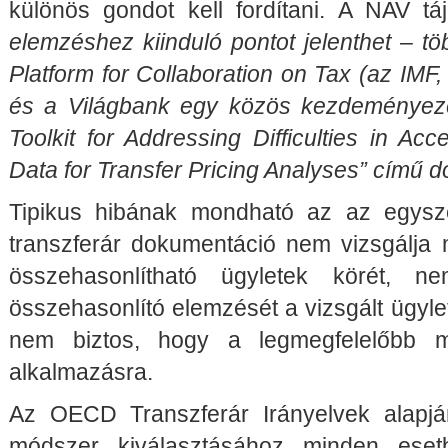
különös gondot kell fordítani. A NAV tá
elemzéshez kiinduló pontot jelenthet – t
Platform for Collaboration on Tax (az IM
és a Világbank egy közös kezdeményezés
Toolkit for Addressing Difficulties in A
Data for Transfer Pricing Analyses” című
Tipikus hibának mondható az az egysze
transzferár dokumentáció nem vizsgálja 
összehasonlítható ügyletek körét, 
összehasonlító elemzését a vizsgált ügylet
nem biztos, hogy a legmegfelelőbb m
alkalmazásra.
Az OECD Transzferár Irányelvek alapjá
módszer kiválasztásához minden eset