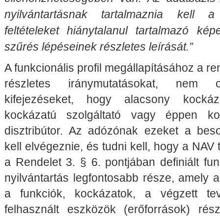
nyilvántartásnak tartalmaznia kell 
feltételeket hiánytalanul tartalmazó ké
szűrés lépéseinek részletes leírását.”
A funkcionális profil megállapításához a r
részletes iránymutatásokat, nem o
kifejezéseket, hogy alacsony kockáz
kockázatú szolgáltató vagy éppen kor
disztribútor. Az adózónak ezeket a be
kell elvégeznie, és tudni kell, hogy a NAV 
a Rendelet 3. § 6. pontjában definiált fu
nyilvántartás legfontosabb része, amely a
a funkciók, kockázatok, a végzett t
felhasznált eszközök (erőforrások) rés