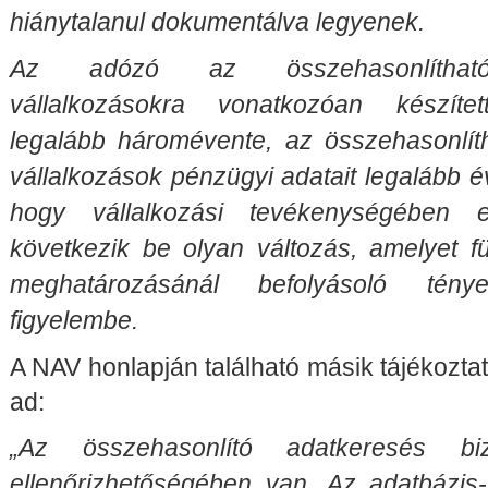
hiánytalanul dokumentálva legyenek.
Az adózó az összehasonlíthatóké
vállalkozásokra vonatkozóan készítet
legalább háromévente, az összehasonlítha
vállalkozások pénzügyi adatait legalább éven
hogy vállalkozási tevékenységében
következik be olyan változás, amelyet fü
meghatározásánál befolyásoló tény
figyelembe.
A NAV honlapján található másik tájékoztat
ad:
„Az összehasonlító adatkeresés bi
ellenőrizhetőségében van. Az adatbázis