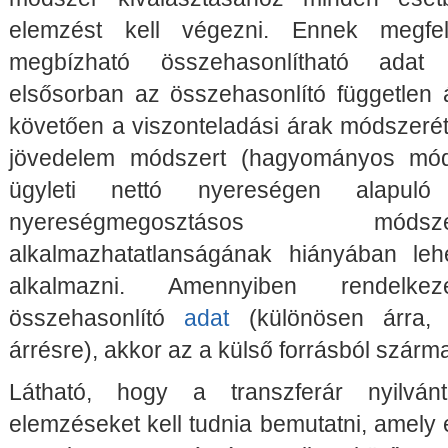
elemzést kell végezni. Ennek megfe
megbízható összehasonlítható adat 
elsősorban az összehasonlító független 
követően a viszonteladási árak módszerét, 
jövedelem módszert (hagyományos mód
ügyleti nettó nyereségen alapuló 
nyereségmegosztásos mód
alkalmazhatatlanságának hiányában le
alkalmazni. Amennyiben rendelke
összehasonlító
adat
(különösen árra, 
árrésre), akkor az a külső forrásból szárm
Látható, hogy a transzferár nyilván
elemzéseket kell tudnia bemutatni, amely