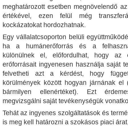
meghatározott esetben megnövelendő az il
értékével, ezen felül még transzfer
kockázatokat hordozhatnak.
Egy vállalatcsoporton belüli együttműköd
ha a humánerőforrás és a felhaszn
különülnek el, előfordulhat, hogy az
erőforrásait ingyenesen használja saját 
felvetheti azt a kérdést, hogy függe
körülmények között hogyan járnának el 
bármilyen ellenértéket). Ezt érde
megvizsgálni saját tevékenységük vonatk
Tehát az ingyenes szolgáltatások és term
is meg kell határozni a szokásos piaci árat,