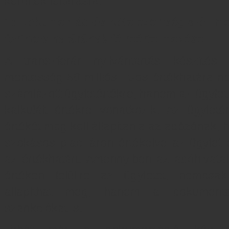
kerültek feltárásra.
1) Dokumentációs kötelezettség alóli me
forintos határának félreértelmezése
A transzferár nyilvántartás készítési 
mentesség 50 milliós Ft-os értékhatára n
számlázott ügyletértékre, hanem az ügylet
kalkulált értékre vonatkozik. Az ügyleté
értékét meg kell állapítania az adózónak, h
szokásos piaci áron értékelve az ügylet 
az értékhatárt. Amennyiben az adóhivatal é
értéken felülire az ügyletet, nemcsa
állapíthat meg, hanem a dokumentá
szankciókat is.