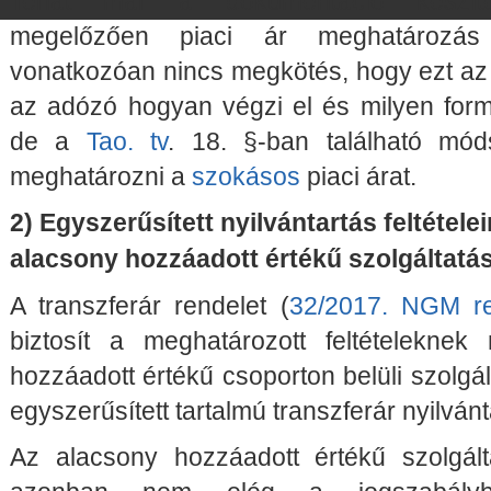
Tehát már a dokumentáció készítés
megelőzően piaci ár meghatározás
vonatkozóan nincs megkötés, hogy ezt az 
az adózó hogyan végzi el és milyen for
de a
Tao. tv
. 18. §-ban található mód
meghatározni a
szokásos
piaci árat.
2) Egyszerűsített nyilvántartás feltétele
alacsony hozzáadott értékű szolgáltatá
A transzferár rendelet (
32/2017. NGM re
biztosít a meghatározott feltételeknek
hozzáadott értékű csoporton belüli szolgál
egyszerűsített tartalmú transzferár nyilván
Az alacsony hozzáadott értékű szolgált