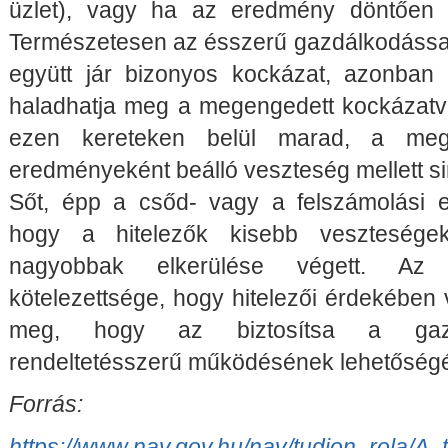
üzlet), vagy ha az eredmény döntően a
Természetesen az ésszerű gazdálkodássa
együtt jár bizonyos kockázat, azonba
haladhatja meg a megengedett kockázatvá
ezen kereteken belül marad, a meg
eredményeként beálló veszteség mellett s
Sőt, épp a csőd- vagy a felszámolási el
hogy a hitelezők kisebb veszteségek
nagyobbak elkerülése végett. Az
kötelezettsége, hogy hitelezői érdekében
meg, hogy az biztosítsa a gazd
rendeltetésszerű működésének lehetőség
Forrás:
https://www.nav.gov.hu/nav/tudjon_rola/A_