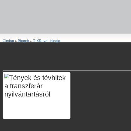
Címlap
»
Blogok
»
TaXRevoL blogja
Tények és tévhitek a tra
nyilvántartásról – 4.
Cikksorozatunk
részében az Adóhiv
tipikusnak mondha
félreértéseket mu
elmúlt időszaki t
végzett ellenőrz