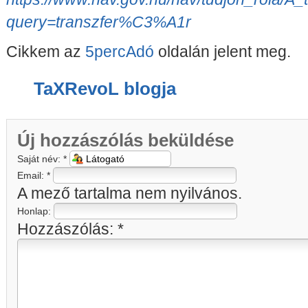
query=transzfer%C3%A1r
Cikkem az
5percAdó
oldalán jelent meg.
TaXRevoL blogja
Új hozzászólás beküldése
Saját név:
*
Email:
*
A mező tartalma nem nyilvános.
Honlap:
Hozzászólás:
*