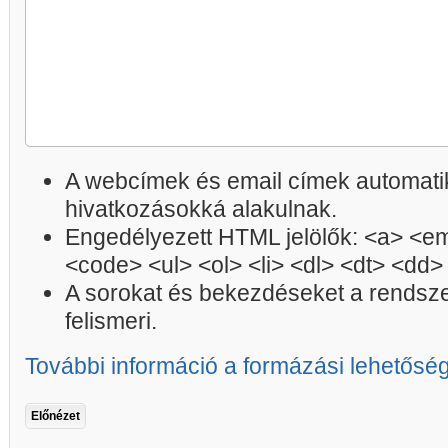
A webcímek és email címek automatik
hivatkozásokká alakulnak.
Engedélyezett HTML jelölők: <a> <em
<code> <ul> <ol> <li> <dl> <dt> <dd>
A sorokat és bekezdéseket a rendsz
felismeri.
További információ a formázási lehetősé