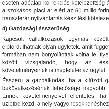
esetén adóalap korrekciós kötelezettség 
a szokásos piaci ár eléri az 50 millió forin
transzferár nyilvántartás készítési köteleze
4) Gazdasági ésszerűség
Kapcsolt vállalkozások egymás közöt
előfordulhatnak olyan ügyletek, amit függe
formában nem bonyolítottak volna le. Ily
között vizsgálandó, hogy az éss
követelményeinek is megfelel-e az ügylet.
Ésszerű a gazdálkodás, ha a kitűzött 
bekövetkezésének lehetősége nagyobb, 
Ennek követelményeivel ellentétes, ha
üzletbe kezd, amely vagyoncsökkenéshez