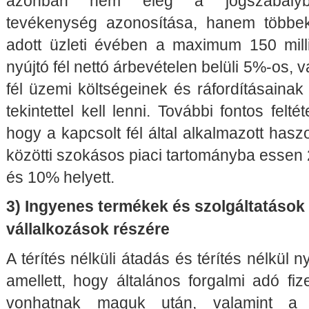
azonban nem elég a jogszabályba
tevékenység azonosítása, hanem többek
adott üzleti évében a maximum 150 milli
nyújtó fél nettó árbevételen belüli 5%-os,
fél üzemi költségeinek és ráfordításaina
tekintettel kell lenni. További fontos felté
hogy a kapcsolt fél által alkalmazott ha
közötti szokásos piaci tartományba essen 2
és 10% helyett.
3) Ingyenes termékek és szolgáltatások
vállalkozások részére
A térítés nélküli átadás és térítés nélkül n
amellett, hogy általános forgalmi adó fize
vonhatnak maguk után, valamint a 