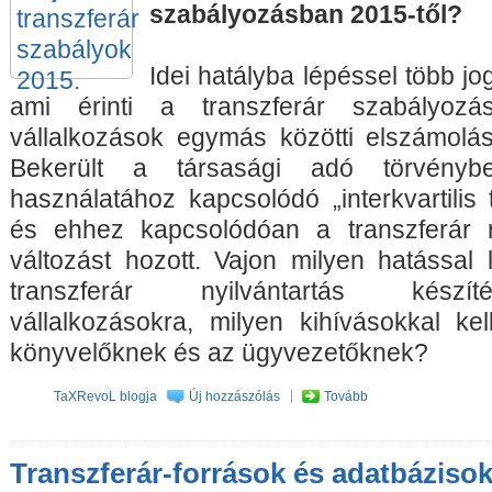
szabályozásban 2015-től?
Idei hatályba lépéssel több jog
ami érinti a transzferár szabályoz
vállalkozások egymás közötti elszámolás
Bekerült a társasági adó törvényb
használatához kapcsolódó „interkvartilis
és ehhez kapcsolódóan a transzferár 
változást hozott. Vajon milyen hatással
transzferár nyilvántartás készít
vállalkozásokra, milyen kihívásokkal k
könyvelőknek és az ügyvezetőknek?
TaXRevoL blogja
Új hozzászólás
Tovább
Transzferár-források és adatbáziso