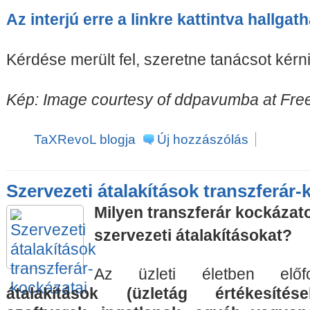
Az interjú erre a linkre kattintva hallgat
Kérdése merült fel, szeretne tanácsot kérn
Kép: Image courtesy of ddpavumba at Free
TaXRevoL blogja
Új hozzászólás
Szervezeti átalakítások transzferár-
Milyen transzferár kockázato
szervezeti átalakításokat?
Az üzleti életben elő
átalakítások (üzletág értékesítés