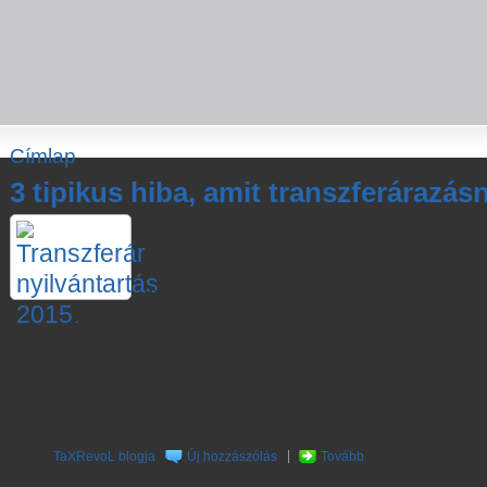
Címlap
3 tipikus hiba, amit transzferárazás
Túl vagyunk a 2014. évi transz
nyilvántartások összeállításán
innentől kezdődően már csak f
lehetőség. Összeállításunkban segítséget 
abban, hogy mi az a három tipikus hiba, am
a transzferárazási munka során.
TaXRevoL blogja
Új hozzászólás
Tovább