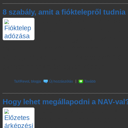
8 szabály, amit a fióktelepről tudnia 
Tudta, hogy fióktelepnek is s
nyilvántartást készítenie, ha az
vállalattal ügyleteket kötött? 
nyilvántartások elkészítésének határideje
közeleg! Mit kell tudni a fióktelepekről? Ol
gyorstalpalónkat és legyen képben.
TaXRevoL blogja
Új hozzászólás
Tovább
Hogy lehet megállapodni a NAV-val
Tudta, hogy a transzferár kock
megelőzheti, hogy megállapod