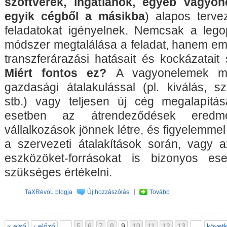
szoftverek, ingatlanok, egyéb vagyo
egyik cégből a másikba
) alapos terve
feladatokat igényelnek. Nemcsak a lego
módszer megtalálása a feladat, hanem em
transzferárazási hatásait és kockázatait
Miért fontos ez?
A vagyonelemek mo
gazdasági átalakulással (pl. kiválás, sz
stb.) vagy teljesen új cég megalapítás
esetben az átrendeződések eredmé
vállalkozások jönnek létre, és figyelemmel 
a szervezeti átalakítások során, vagy a
eszközöket-forrásokat is bizonyos es
szükséges értékelni.
TaXRevoL blogja
Új hozzászólás
Tovább
« első
‹ előző
…
5
6
7
8
9
10
11
12
13
…
követk