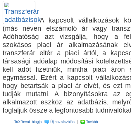
A kapcsolt vállalkozások kö
(más néven elszámoló ár vagy transz
Adóhatóság azt vizsgálja, hogy a fel
szokásos piaci ár alkalmazásának el
transzferár eltér a piaci ártól, a kapcs
társasági adóalap módosítási kötelezetts
kell adót fizetniük, mintha piaci áron
egymással. Ezért a kapcsolt vállalkozás
hogy betartsák a piaci ár elvét, és ezt 
tudják mutatni. A bizonyításokra az e
alkalmazott eszköz az adatbázis, mely
foglaljuk össze a legfontosabb tudnivalókat
TaXRevoL blogja
Új hozzászólás
Tovább