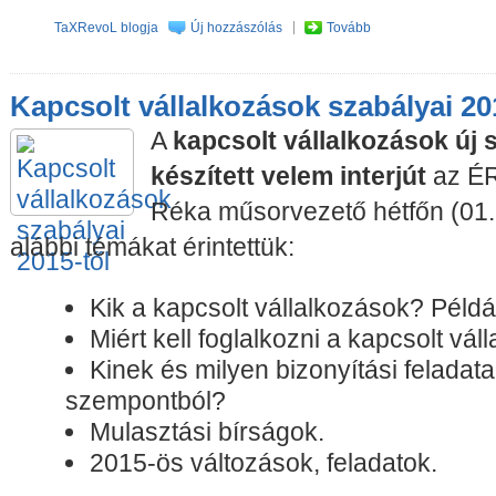
TaXRevoL blogja
Új hozzászólás
Tovább
Kapcsolt vállalkozások szabályai 20
A
kapcsolt vállalkozások új 
készített velem interjút
az ÉR
Réka műsorvezető hétfőn (01.
alábbi témákat érintettük:
Kik a kapcsolt vállalkozások? Példá
Miért kell foglalkozni a kapcsolt vá
Kinek és milyen bizonyítási feladata
szempontból?
Mulasztási bírságok.
2015-ös változások, feladatok.