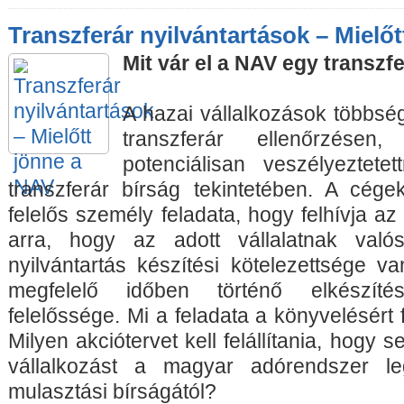
Transzferár nyilvántartások – Mielő
Mit vár el a NAV egy transzf
A hazai vállalkozások többsé
transzferár ellenőrzés
potenciálisan veszélyeztete
transzferár bírság tekintetében. A cége
felelős személy feladata, hogy felhívja az
arra, hogy az adott vállalatnak valós
nyilvántartás készítési kötelezettsége va
megfelelő időben történő elkészít
felelőssége. Mi a feladata a könyvelésért
Milyen akciótervet kell felállítania, hogy
vállalkozást a magyar adórendszer l
mulasztási bírságától?