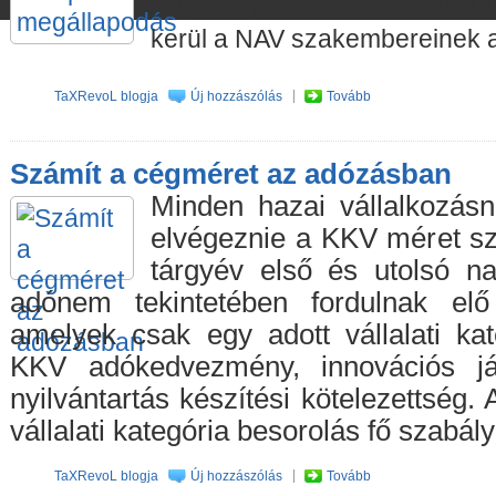
Milyen lépéseket kell tenni e
kerül a NAV szakembereinek 
TaXRevoL blogja
Új hozzászólás
Tovább
Számít a cégméret az adózásban
Minden hazai vállalkozásn
elvégeznie a KKV méret sze
tárgyév első és utolsó na
adónem tekintetében fordulnak elő
amelyek csak egy adott vállalati kate
KKV adókedvezmény, innovációs jár
nyilvántartás készítési kötelezettség
vállalati kategória besorolás fő szabálya
TaXRevoL blogja
Új hozzászólás
Tovább