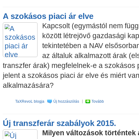
A szokásos piaci ár elve
Kapcsolt (egymástól nem függe
között létrejövő gazdasági ka
tekintetében a NAV elsősorban
az általuk alkalmazott árak (
transzfer árak) megfelelnek-e a szokásos p
jelent a szokásos piaci ár elve és miért v
alkalmazására?
TaXRevoL blogja
Új hozzászólás
Tovább
Új transzferár szabályok 2015.
Milyen változások történtek 