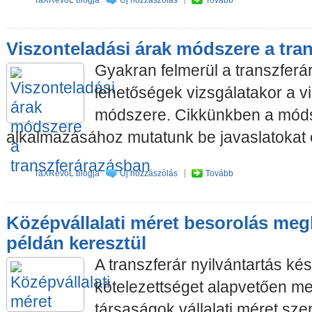
Viszonteladási árak módszere a tra
Gyakran felmerül a transzferár
lehetőségek vizsgálatakor a v
módszere. Cikkünkben a mód
alkalmazásához mutatunk be javaslatokat 
TaXRevoL blogja
Új hozzászólás
Tovább
Középvállalati méret besorolás me
példán keresztül
A transzferár nyilvántartás kés
kötelezettséget alapvetően m
társaságok vállalati méret szer