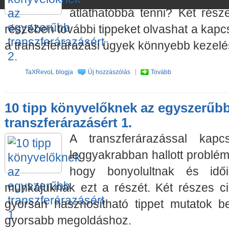
átláthatóbbá tenni? Két rész
részében további tippeket olvashat a kapcs
a transzferárazási ügyek könnyebb kezel
TaXRevoL blogja
Új hozzászólás
Tovább
10 tipp könyvelőknek az egyszerűb
transzferárazásért 1.
A transzferárazással kapc
leggyakrabban hallott problém
hogy bonyolultnak és idői
munkájuknak ezt a részét. Két részes 
gyorsan hasznosítható tippet mutatok b
gyorsabb megoldáshoz.