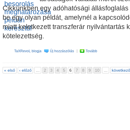
Cikkünkben egy adóhatósági állásfoglalás
be egy olyan példát, amelynél a kapcsolód
miatt keletkezett transzferár nyilvántartás 
kötelezettség.
TaXRevoL blogja
Új hozzászólás
Tovább
« első
‹ előző
…
2
3
4
5
6
7
8
9
10
…
következő