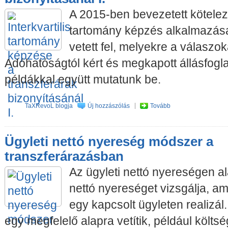
A 2015-ben bevezetett kötelező
tartomány képzés alkalmazása
vetett fel, melyekre a válaszo
Adóhatóságtól kért és megkapott állásfogla
példákkal együtt mutatunk be.
TaXRevoL blogja
Új hozzászólás
Tovább
Ügyleti nettó nyereség módszer a
transzferárazásban
Az ügyleti nettó nyereségen a
nettó nyereséget vizsgálja, a
egy kapcsolt ügyleten realizál
egy megfelelő alapra vetítik, például költs