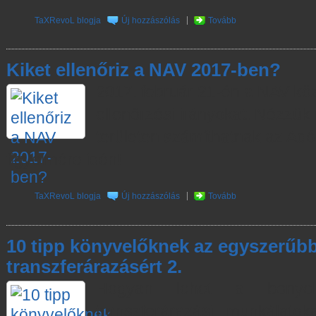
TaXRevoL blogja
Új hozzászólás
Tovább
Kiket ellenőriz a NAV 2017-ben?
2017. február 21-én a NAV köz
ellenőrzési irányokat. Nézzük
területen számíthatnak az Adó
figyelmére idén!
TaXRevoL blogja
Új hozzászólás
Tovább
10 tipp könyvelőknek az egyszerűb
transzferárazásért 2.
Hogyan lehet a bonyolu
transzferárazási munkálato