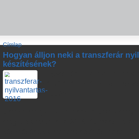
Címlap
Hogyan álljon neki a transzferár nyi
készítésének?
Hogyan és mikor álljon neki 
készítésének és milyen any
hozzá?
Ismerje meg azt az ellenőrző listát, amelye
meg tudja tervezni a 2016. évi transzferár 
készítésének a menetrendjét és időbeli üt