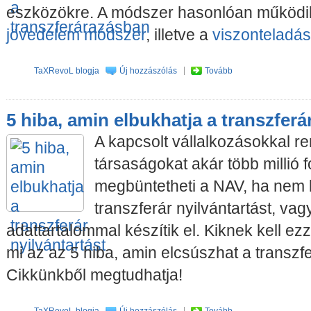
eszközökre. A módszer hasonlóan működik
jövedelem módszer
, illetve a
viszonteladá
TaXRevoL blogja
Új hozzászólás
Tovább
5 hiba, amin elbukhatja a transzferá
A kapcsolt vállalkozásokkal r
társaságokat akár több millió fo
megbüntetheti a NAV, ha nem 
transzferár nyilvántartást, va
adattartalommal készítik el. Kiknek kell ez
mi az az 5 hiba, amin elcsúszhat a transzfe
Cikkünkből megtudhatja!
TaXRevoL blogja
Új hozzászólás
Tovább