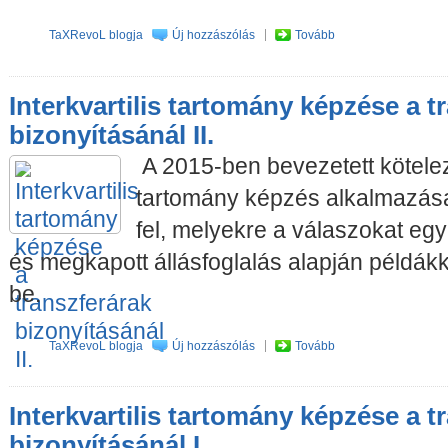
TaXRevoL blogja
Új hozzászólás
Tovább
Interkvartilis tartomány képzése a t
bizonyításánál II.
A 2015-ben bevezetett kötelező
tartomány képzés alkalmazása
fel, melyekre a válaszokat egy
és megkapott állásfoglalás alapján példák
be.
TaXRevoL blogja
Új hozzászólás
Tovább
Interkvartilis tartomány képzése a t
bizonyításánál I.