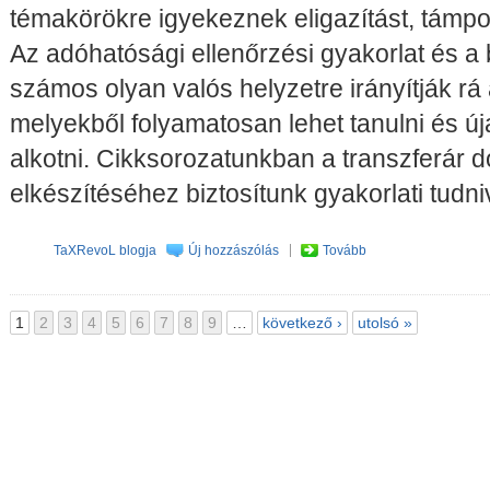
témakörökre igyekeznek eligazítást, támpon
Az adóhatósági ellenőrzési gyakorlat és a 
számos olyan valós helyzetre irányítják rá 
melyekből folyamatosan lehet tanulni és ú
alkotni. Cikksorozatunkban a transzferár 
elkészítéséhez biztosítunk gyakorlati tudni
TaXRevoL blogja
Új hozzászólás
Tovább
1
2
3
4
5
6
7
8
9
…
következő ›
utolsó »