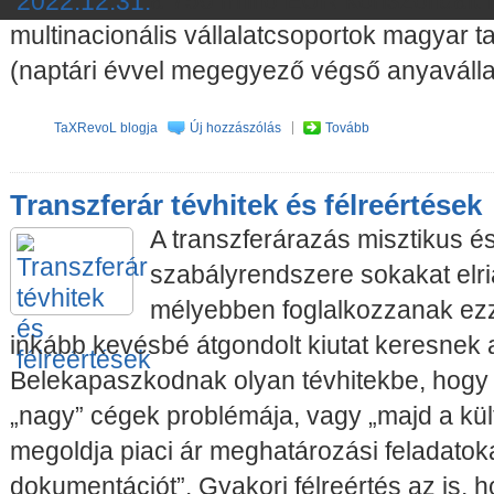
multinacionális vállalatcsoportok magyar t
(naptári évvel megegyező végső anyavállala
TaXRevoL blogja
Új hozzászólás
Tovább
Transzferár tévhitek és félreértések
A transzferárazás misztikus és
szabályrendszere sokakat elria
mélyebben foglalkozzanak ezzel
inkább kevésbé átgondolt kiutat keresnek 
Belekapaszkodnak olyan tévhitekbe, hogy 
„nagy” cégek problémája, vagy „majd a külf
megoldja piaci ár meghatározási feladatoka
dokumentációt”. Gyakori félreértés az is, 