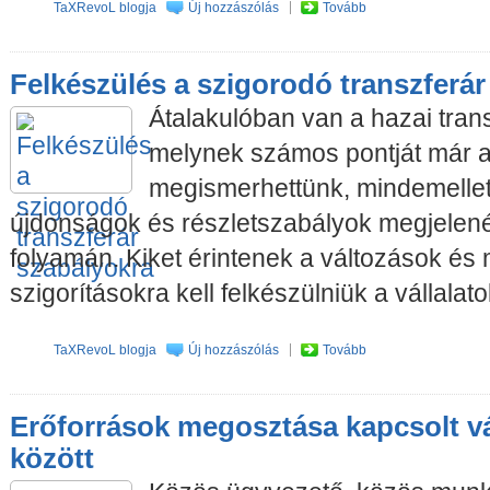
TaXRevoL blogja
Új hozzászólás
Tovább
Felkészülés a szigorodó transzferár
Átalakulóban van a hazai tran
melynek számos pontját már a
megismerhettünk, mindemellet
újdonságok és részletszabályok megjelen
folyamán. Kiket érintenek a változások és 
szigorításokra kell felkészülniük a vállala
TaXRevoL blogja
Új hozzászólás
Tovább
Erőforrások megosztása kapcsolt v
között