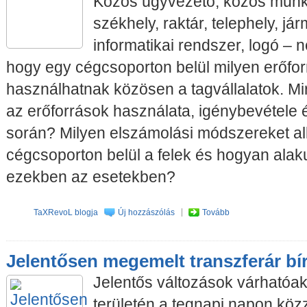
Közös ügyvezető, közös munk
székhely, raktár, telephely, já
informatikai rendszer, logó – 
hogy egy cégcsoporton belül milyen erőfo
használhatnak közösen a tagvállalatok. Mi
az erőforrások használata, igénybevétele
során? Milyen elszámolási módszereket a
cégcsoporton belül a felek és hogyan alaku
ezekben az esetekben?
TaXRevoL blogja
Új hozzászólás
Tovább
Jelentősen megemelt transzferár bí
Jelentős változások várhatóak
területén a tegnapi napon köz