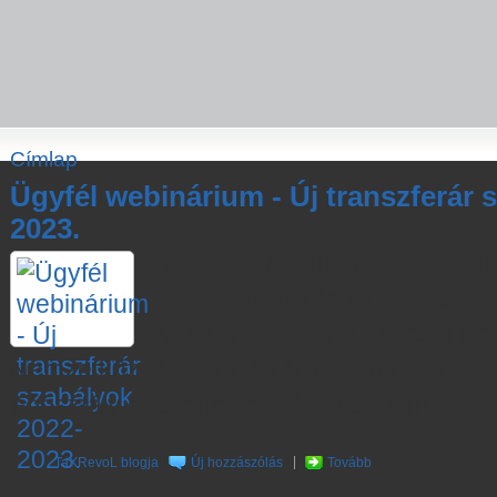
Címlap
Ügyfél webinárium - Új transzferár 
2023.
A kapcsolt vállalati adatszol
transzferárazás új szabályai
A Tax Revolutions Kft. és a P
Nemzetközi Adózási és Szokásos Piaci Ár-
Főosztály szakértőinek előadásában.
TaXRevoL blogja
Új hozzászólás
Tovább