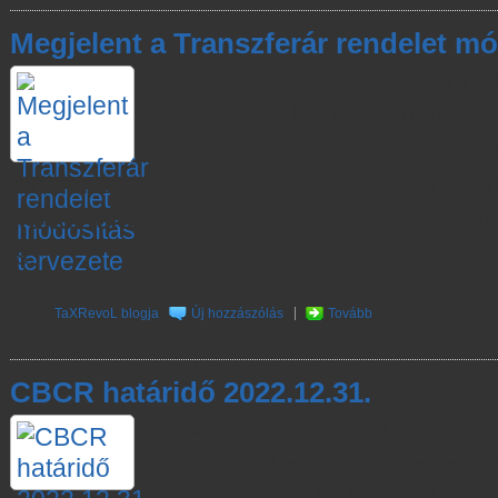
Megjelent a Transzferár rendelet mó
A nyár óta várt Transzferár re
tervezetét a Pénzügyminisztér
egyeztetésre bocsátotta. A sz
tartalmazza a 2022. üzleti évtől alkalmaza
transzferárazási adatszolgáltatási kötel
is.
TaXRevoL blogja
Új hozzászólás
Tovább
CBCR határidő 2022.12.31.
CBCR KÉSZÍTÉSI KÖTELEZE
BEJELENTÉSI KÖTELEZETTSÉ
a 750 millió EUR konszolidált 