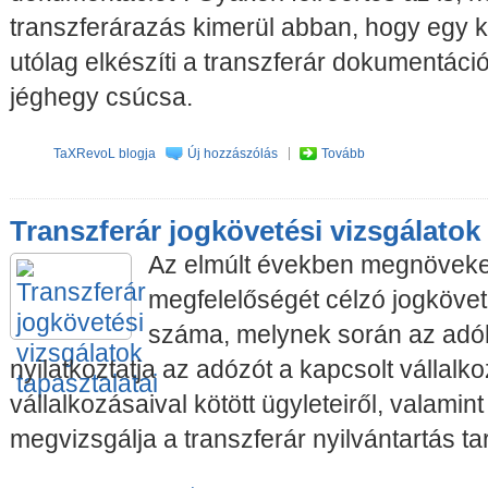
transzferárazás kimerül abban, hogy egy 
utólag elkészíti a transzferár dokumentáci
jéghegy csúcsa.
TaXRevoL blogja
Új hozzászólás
Tovább
Transzferár jogkövetési vizsgálatok 
Az elmúlt években megnöveked
megfelelőségét célzó jogkövet
száma, melynek során az adó
nyilatkoztatja az adózót a kapcsolt vállalko
vállalkozásaival kötött ügyleteiről, valamint
megvizsgálja a transzferár nyilvántartás ta