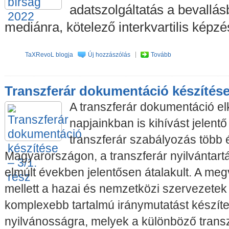
adatszolgáltatás a bevallásb
mediánra, kötelező interkvartilis képzé
TaXRevoL blogja
Új hozzászólás
Tovább
Transzferár dokumentáció készítése 
A transzferár dokumentáció e
napjainkban is kihívást jelentő
transzferár szabályozás több é
Magyarországon, a transzferár nyilvántart
elmúlt években jelentősen átalakult. A meg
mellett a hazai és nemzetközi szervezetek
komplexebb tartalmú iránymutatást készíte
nyilvánosságra, melyek a különböző trans