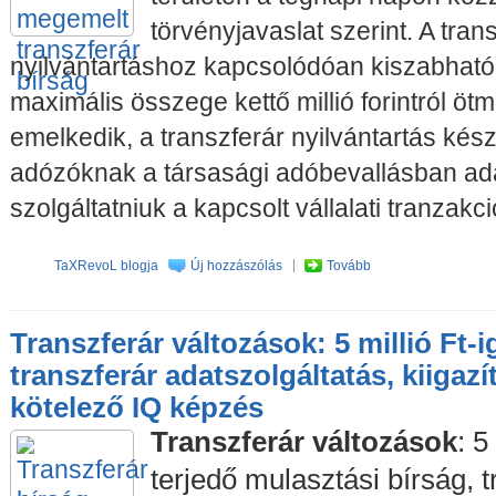
törvényjavaslat szerint. A tran
nyilvántartáshoz kapcsolódóan kiszabható
maximális összege kettő millió forintról ötmil
emelkedik, a transzferár nyilvántartás kész
adózóknak a társasági adóbevallásban ada
szolgáltatniuk a kapcsolt vállalati tranzakci
TaXRevoL blogja
Új hozzászólás
Tovább
Transzferár változások: 5 millió Ft-i
transzferár adatszolgáltatás, kiigaz
kötelező IQ képzés
Transzferár változások
: 5
terjedő mulasztási bírság, t