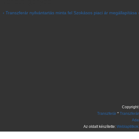
vehető igénybe.
‹ Transzferár nyilvántartás minta
fel
Szokásos piaci ár megállapítása 
Copyright
Transzferár
*
Transzferár
Adat
Az oldalt készítette:
Weblaptitkok