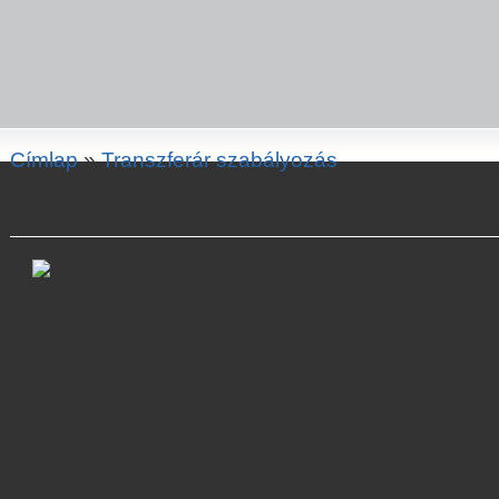
Címlap
»
Transzferár szabályozás
Egyszerűsített transzferár 
Egyszerűsített transzferár n
nem készíthető.
A Transzferá
létezik egy ún. alacsony hozz
csoporton belüli szolgáltatáso
Ehhez számos feltétel kell, ho
a vállalatnak akár csak egy olyan ügylete 
nem alkalmazható, akkor ez az egyszerűsí